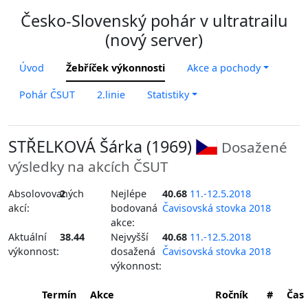
Česko-Slovenský pohár v ultratrailu
(nový server)
Úvod
Žebříček výkonnosti
Akce a pochody
Pohár ČSUT
2.linie
Statistiky
STŘELKOVÁ Šárka (1969)
Dosažené
výsledky na akcích ČSUT
Absolovovaných
2
Nejlépe
40.68
11.-12.5.2018
akcí:
bodovaná
Čavisovská stovka 2018
akce:
Aktuální
38.44
Nejvyšší
40.68
11.-12.5.2018
výkonnost:
dosažená
Čavisovská stovka 2018
výkonnost:
Termín
Akce
Ročník
#
Čas