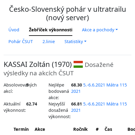
Česko-Slovenský pohár v ultratrailu
(nový server)
Úvod
Žebříček výkonnosti
Akce a pochody
Pohár ČSUT
2.linie
Statistiky
KASSAI Zoltán (1970)
Dosažené
výsledky na akcích ČSUT
Absolovovaných
5
Nejlépe
68.30
5.-6.6.2021 Mátra 115
akcí:
bodovaná
2021
akce:
Aktuální
62.74
Nejvyšší
66.81
5.-6.6.2021 Mátra 115
výkonnost:
dosažená
2021
výkonnost:
Termín
Akce
Ročník
#
Čas
Bo