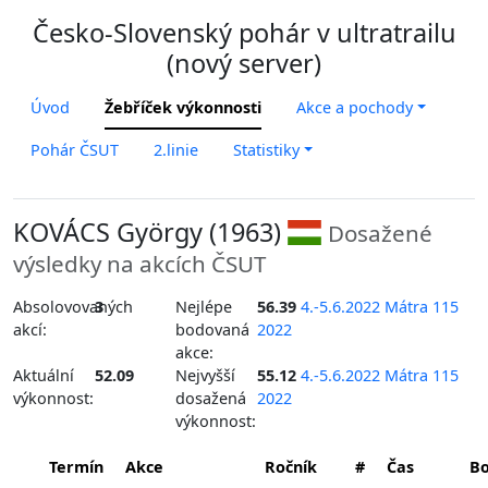
Česko-Slovenský pohár v ultratrailu
(nový server)
Úvod
Žebříček výkonnosti
Akce a pochody
Pohár ČSUT
2.linie
Statistiky
KOVÁCS György (1963)
Dosažené
výsledky na akcích ČSUT
Absolovovaných
3
Nejlépe
56.39
4.-5.6.2022 Mátra 115
akcí:
bodovaná
2022
akce:
Aktuální
52.09
Nejvyšší
55.12
4.-5.6.2022 Mátra 115
výkonnost:
dosažená
2022
výkonnost:
Termín
Akce
Ročník
#
Čas
B