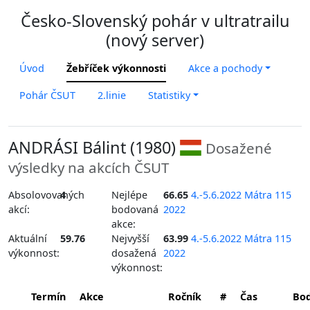
Česko-Slovenský pohár v ultratrailu
(nový server)
Úvod
Žebříček výkonnosti
Akce a pochody
Pohár ČSUT
2.linie
Statistiky
ANDRÁSI Bálint (1980)
Dosažené
výsledky na akcích ČSUT
Absolovovaných
4
Nejlépe
66.65
4.-5.6.2022 Mátra 115
akcí:
bodovaná
2022
akce:
Aktuální
59.76
Nejvyšší
63.99
4.-5.6.2022 Mátra 115
výkonnost:
dosažená
2022
výkonnost:
Termín
Akce
Ročník
#
Čas
Bo