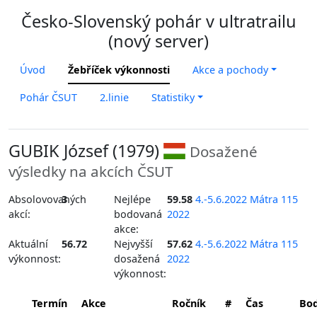
Česko-Slovenský pohár v ultratrailu
(nový server)
Úvod
Žebříček výkonnosti
Akce a pochody
Pohár ČSUT
2.linie
Statistiky
GUBIK József (1979)
Dosažené
výsledky na akcích ČSUT
Absolovovaných
3
Nejlépe
59.58
4.-5.6.2022 Mátra 115
akcí:
bodovaná
2022
akce:
Aktuální
56.72
Nejvyšší
57.62
4.-5.6.2022 Mátra 115
výkonnost:
dosažená
2022
výkonnost:
Termín
Akce
Ročník
#
Čas
Bo