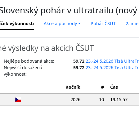
lovenský pohár v ultratrailu (nový
íček výkonnosti
Akce a pochody
Pohár ČSUT
2.linie
é výsledky na akcích ČSUT
Nejlépe bodovaná akce:
59.72
23.-24.5.2026 Tisá UltraTr
Nejvyšší dosažená
59.72
23.-24.5.2026 Tisá UltraTr
výkonnost:
Ročník
#
Čas
2026
10
19:15:57