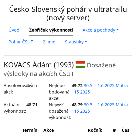
Česko-Slovenský pohár v ultratrailu
(nový server)
Úvod
Žebříček výkonnosti
Akce a pochody
Pohár ČSUT
2.linie
Statistiky
KOVÁCS Ádám (1993)
Dosažené
výsledky na akcích ČSUT
Absolovovaných
4
Nejlépe
49.72
30.5. - 1.6.2025 Mátra
akcí:
bodovaná
115 2025
akce:
Aktuální
48.71
Nejvyšší
48.79
30.5. - 1.6.2025 Mátra
výkonnost:
dosažená
115 2025
výkonnost:
Termín
Akce
Ročník
#
Čas