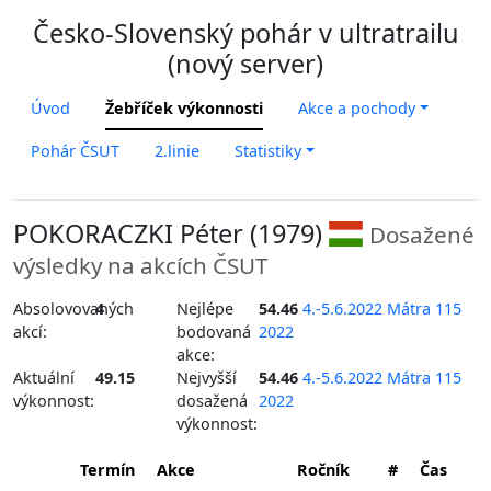
Česko-Slovenský pohár v ultratrailu
(nový server)
Úvod
Žebříček výkonnosti
Akce a pochody
Pohár ČSUT
2.linie
Statistiky
POKORACZKI Péter (1979)
Dosažené
výsledky na akcích ČSUT
Absolovovaných
4
Nejlépe
54.46
4.-5.6.2022 Mátra 115
akcí:
bodovaná
2022
akce:
Aktuální
49.15
Nejvyšší
54.46
4.-5.6.2022 Mátra 115
výkonnost:
dosažená
2022
výkonnost:
Termín
Akce
Ročník
#
Čas