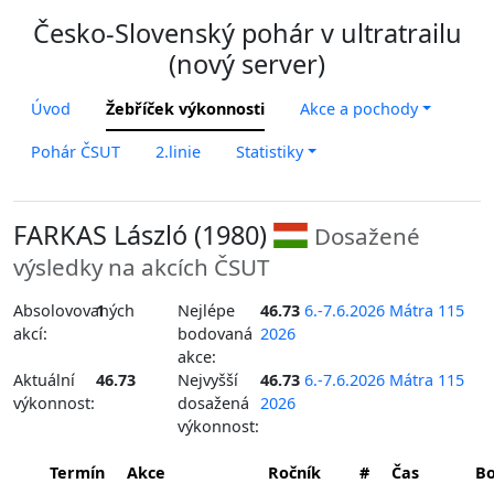
Česko-Slovenský pohár v ultratrailu
(nový server)
Úvod
Žebříček výkonnosti
Akce a pochody
Pohár ČSUT
2.linie
Statistiky
FARKAS László (1980)
Dosažené
výsledky na akcích ČSUT
Absolovovaných
1
Nejlépe
46.73
6.-7.6.2026 Mátra 115
akcí:
bodovaná
2026
akce:
Aktuální
46.73
Nejvyšší
46.73
6.-7.6.2026 Mátra 115
výkonnost:
dosažená
2026
výkonnost:
Termín
Akce
Ročník
#
Čas
B