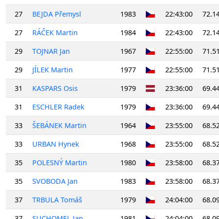
27
BEJDA Přemysl
1983
22:43:00
72.1
27
RÁČEK Martin
1984
22:43:00
72.1
29
TOJNAR Jan
1967
22:55:00
71.5
29
JÍLEK Martin
1977
22:55:00
71.5
31
KASPARS Osis
1979
23:36:00
69.4
31
ESCHLER Radek
1979
23:36:00
69.4
33
ŠEBÁNEK Martin
1964
23:55:00
68.5
33
URBAN Hynek
1968
23:55:00
68.5
35
POLESNÝ Martin
1980
23:58:00
68.3
35
SVOBODA Jan
1983
23:58:00
68.3
37
TRBULA Tomáš
1979
24:04:00
68.0
37
SUCHOMEL Jan
1981
24:04:00
68.0