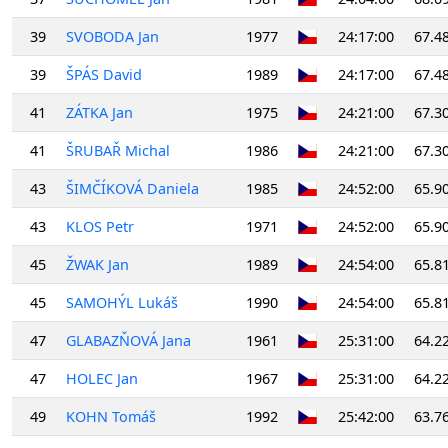
39
SVOBODA Jan
1977
24:17:00
67.4
39
ŠPÁS David
1989
24:17:00
67.4
41
ZÁTKA Jan
1975
24:21:00
67.3
41
ŠRUBAŘ Michal
1986
24:21:00
67.3
43
ŠIMČÍKOVÁ Daniela
1985
24:52:00
65.9
43
KLOS Petr
1971
24:52:00
65.9
45
ŽWAK Jan
1989
24:54:00
65.8
45
SAMOHÝL Lukáš
1990
24:54:00
65.8
47
GLABAZŇOVÁ Jana
1961
25:31:00
64.2
47
HOLEC Jan
1967
25:31:00
64.2
49
KOHN Tomáš
1992
25:42:00
63.7