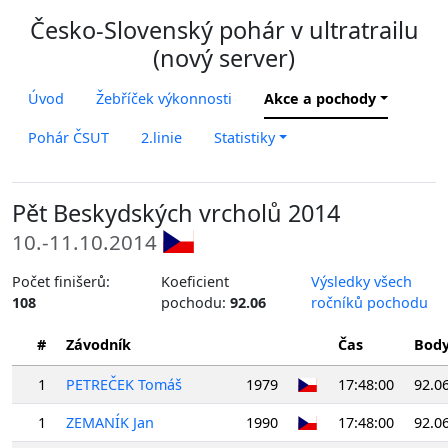
Česko-Slovenský pohár v ultratrailu
(nový server)
Úvod
Žebříček výkonnosti
Akce a pochody
Pohár ČSUT
2.linie
Statistiky
Pět Beskydských vrcholů 2014
10.-11.10.2014
Počet finišerů:
Koeficient
Výsledky všech
108
pochodu:
92.06
ročníků pochodu
#
Závodník
Čas
Bod
1
PETREČEK Tomáš
1979
17:48:00
92.0
1
ZEMANÍK Jan
1990
17:48:00
92.0