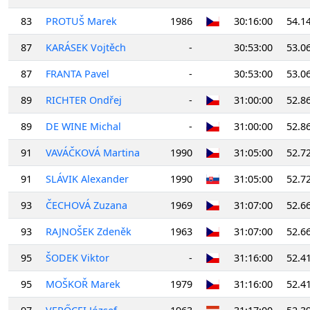
83
PROTUŠ Marek
1986
30:16:00
54.1
87
KARÁSEK Vojtěch
-
30:53:00
53.0
87
FRANTA Pavel
-
30:53:00
53.0
89
RICHTER Ondřej
-
31:00:00
52.8
89
DE WINE Michal
-
31:00:00
52.8
91
VAVÁČKOVÁ Martina
1990
31:05:00
52.7
91
SLÁVIK Alexander
1990
31:05:00
52.7
93
ČECHOVÁ Zuzana
1969
31:07:00
52.6
93
RAJNOŠEK Zdeněk
1963
31:07:00
52.6
95
ŠODEK Viktor
-
31:16:00
52.4
95
MOŠKOŘ Marek
1979
31:16:00
52.4