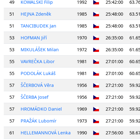
49
KOWALSKI Filip
1992
25:42:00
63.7
51
HEJNA Zdeněk
1985
25:48:00
63.5
51
TANCIBUDEK Jan
1985
25:48:00
63.5
53
HOFMAN Jiří
1970
26:35:00
61.6
53
MIKULÁŠEK Milan
1972
26:35:00
61.6
55
VAVREČKA Libor
1981
27:01:00
60.6
55
PODOLÁK Lukáš
1981
27:01:00
60.6
57
ŠČERBOVÁ Věra
1956
27:21:00
59.9
57
ŠČERBA Josef
1956
27:21:00
59.9
57
HROMÁDKO Daniel
1969
27:21:00
59.9
57
PRAŽÁK Lubomír
1973
27:21:00
59.9
61
HELLEMANNOVÁ Lenka
1990
27:56:00
58.6