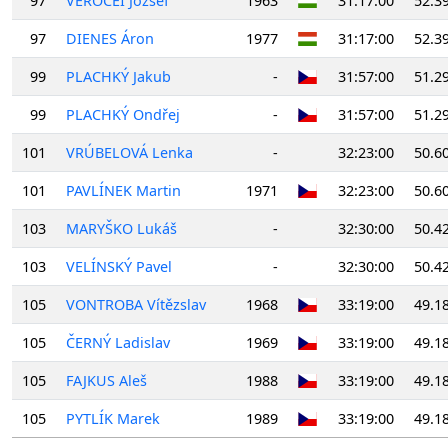
97
VERŐCEI József
1963
31:17:00
52.3
97
DIENES Áron
1977
31:17:00
52.3
99
PLACHKÝ Jakub
-
31:57:00
51.2
99
PLACHKÝ Ondřej
-
31:57:00
51.2
101
VRÚBELOVÁ Lenka
-
32:23:00
50.6
101
PAVLÍNEK Martin
1971
32:23:00
50.6
103
MARYŠKO Lukáš
-
32:30:00
50.4
103
VELÍNSKÝ Pavel
-
32:30:00
50.4
105
VONTROBA Vítězslav
1968
33:19:00
49.1
105
ČERNÝ Ladislav
1969
33:19:00
49.1
105
FAJKUS Aleš
1988
33:19:00
49.1
105
PYTLÍK Marek
1989
33:19:00
49.1