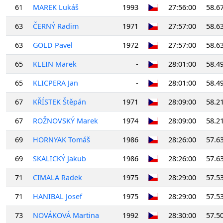
61
MAREK Lukáš
1993
27:56:00
58.6
63
ČERNÝ Radim
1971
27:57:00
58.6
63
GOLD Pavel
1972
27:57:00
58.6
65
KLEIN Marek
-
28:01:00
58.4
65
KLICPERA Jan
-
28:01:00
58.4
67
KŘÍSTEK Štěpán
1971
28:09:00
58.2
67
ROŽNOVSKÝ Marek
1974
28:09:00
58.2
69
HORNYAK Tomáš
1986
28:26:00
57.6
69
SKALICKÝ Jakub
1986
28:26:00
57.6
71
CIMALA Radek
1975
28:29:00
57.5
71
HANIBAL Josef
1975
28:29:00
57.5
73
NOVÁKOVÁ Martina
1992
28:30:00
57.5