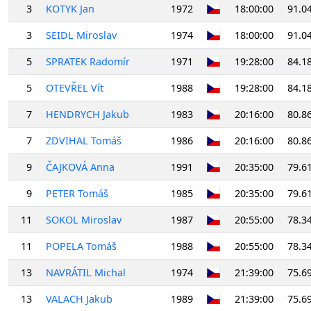
3
KOTYK Jan
1972
18:00:00
91.0
3
SEIDL Miroslav
1974
18:00:00
91.0
5
SPRATEK Radomír
1971
19:28:00
84.1
5
OTEVŘEL Vít
1988
19:28:00
84.1
7
HENDRYCH Jakub
1983
20:16:00
80.8
7
ZDVIHAL Tomáš
1986
20:16:00
80.8
9
ČAJKOVÁ Anna
1991
20:35:00
79.6
9
PETER Tomáš
1985
20:35:00
79.6
11
SOKOL Miroslav
1987
20:55:00
78.3
11
POPELA Tomáš
1988
20:55:00
78.3
13
NAVRÁTIL Michal
1974
21:39:00
75.6
13
VALACH Jakub
1989
21:39:00
75.6