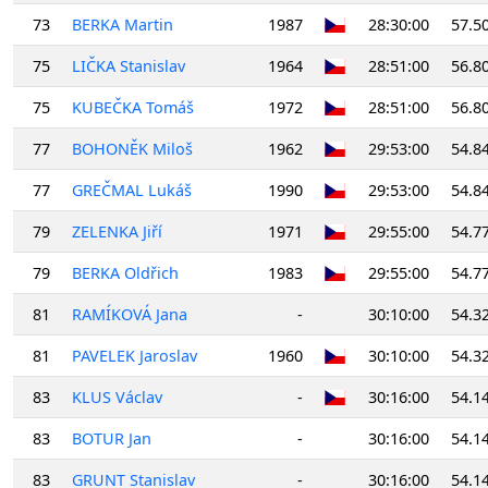
73
BERKA Martin
1987
28:30:00
57.5
75
LIČKA Stanislav
1964
28:51:00
56.8
75
KUBEČKA Tomáš
1972
28:51:00
56.8
77
BOHONĚK Miloš
1962
29:53:00
54.8
77
GREČMAL Lukáš
1990
29:53:00
54.8
79
ZELENKA Jiří
1971
29:55:00
54.7
79
BERKA Oldřich
1983
29:55:00
54.7
81
RAMÍKOVÁ Jana
-
30:10:00
54.3
81
PAVELEK Jaroslav
1960
30:10:00
54.3
83
KLUS Václav
-
30:16:00
54.1
83
BOTUR Jan
-
30:16:00
54.1
83
GRUNT Stanislav
-
30:16:00
54.1