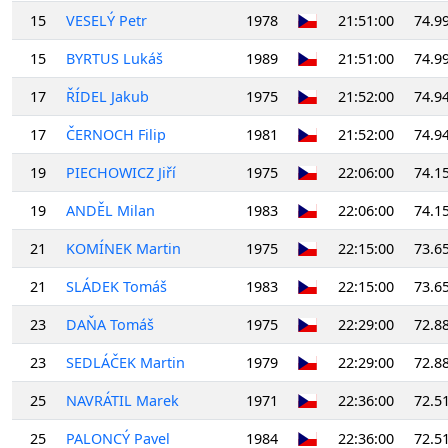
15
VESELÝ Petr
1978
21:51:00
74.9
15
BYRTUS Lukáš
1989
21:51:00
74.9
17
ŘÍDEL Jakub
1975
21:52:00
74.9
17
ČERNOCH Filip
1981
21:52:00
74.9
19
PIECHOWICZ Jiří
1975
22:06:00
74.1
19
ANDĚL Milan
1983
22:06:00
74.1
21
KOMÍNEK Martin
1975
22:15:00
73.6
21
SLÁDEK Tomáš
1983
22:15:00
73.6
23
DAŇA Tomáš
1975
22:29:00
72.8
23
SEDLÁČEK Martin
1979
22:29:00
72.8
25
NAVRÁTIL Marek
1971
22:36:00
72.5
25
PALONCÝ Pavel
1984
22:36:00
72.5