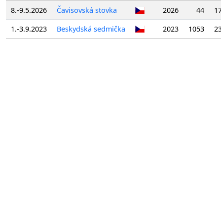
8.-9.5.2026
Čavisovská stovka
2026
44
17
1.-3.9.2023
Beskydská sedmička
2023
1053
23