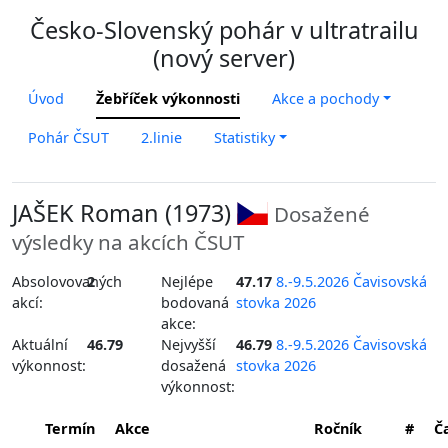
Česko-Slovenský pohár v ultratrailu
(nový server)
Úvod
Žebříček výkonnosti
Akce a pochody
Pohár ČSUT
2.linie
Statistiky
JAŠEK Roman (1973)
Dosažené
výsledky na akcích ČSUT
Absolovovaných
2
Nejlépe
47.17
8.-9.5.2026 Čavisovská
akcí:
bodovaná
stovka 2026
akce:
Aktuální
46.79
Nejvyšší
46.79
8.-9.5.2026 Čavisovská
výkonnost:
dosažená
stovka 2026
výkonnost:
Termín
Akce
Ročník
#
Č