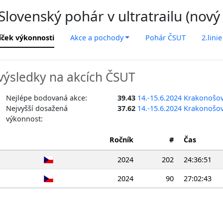
lovenský pohár v ultratrailu (nový
íček výkonnosti
Akce a pochody
Pohár ČSUT
2.linie
ýsledky na akcích ČSUT
Nejlépe bodovaná akce:
39.43
14.-15.6.2024 Krakonošo
Nejvyšší dosažená
37.62
14.-15.6.2024 Krakonošo
výkonnost:
Ročník
#
Čas
2024
202
24:36:51
2024
90
27:02:43