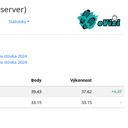
 server)
Statistiky
va stovka 2024
va stovka 2024
Body
Výkonnost
39.43
37.62
+4.47
33.15
33.15
-