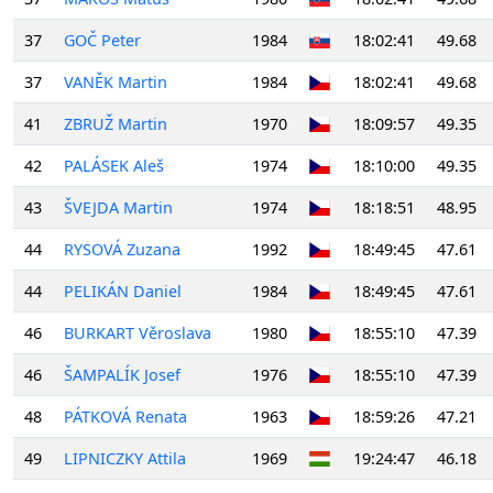
37
GOČ Peter
1984
18:02:41
49.68
37
VANĚK Martin
1984
18:02:41
49.68
41
ZBRUŽ Martin
1970
18:09:57
49.35
42
PALÁSEK Aleš
1974
18:10:00
49.35
43
ŠVEJDA Martin
1974
18:18:51
48.95
44
RYSOVÁ Zuzana
1992
18:49:45
47.61
44
PELIKÁN Daniel
1984
18:49:45
47.61
46
BURKART Věroslava
1980
18:55:10
47.39
46
ŠAMPALÍK Josef
1976
18:55:10
47.39
48
PÁTKOVÁ Renata
1963
18:59:26
47.21
49
LIPNICZKY Attila
1969
19:24:47
46.18