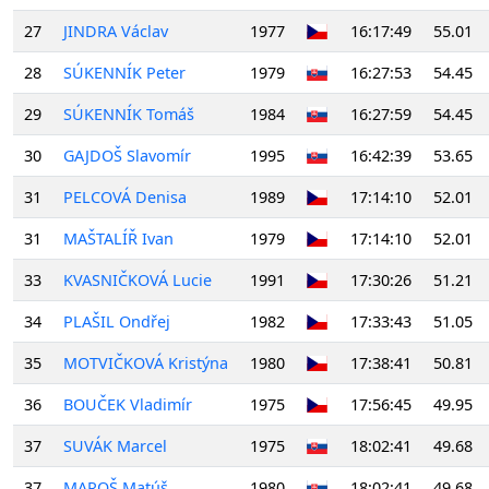
27
JINDRA Václav
1977
16:17:49
55.01
28
SÚKENNÍK Peter
1979
16:27:53
54.45
29
SÚKENNÍK Tomáš
1984
16:27:59
54.45
30
GAJDOŠ Slavomír
1995
16:42:39
53.65
31
PELCOVÁ Denisa
1989
17:14:10
52.01
31
MAŠTALÍŘ Ivan
1979
17:14:10
52.01
33
KVASNIČKOVÁ Lucie
1991
17:30:26
51.21
34
PLAŠIL Ondřej
1982
17:33:43
51.05
35
MOTVIČKOVÁ Kristýna
1980
17:38:41
50.81
36
BOUČEK Vladimír
1975
17:56:45
49.95
37
SUVÁK Marcel
1975
18:02:41
49.68
37
MAROŠ Matúš
1980
18:02:41
49.68