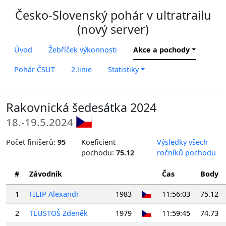
Česko-Slovenský pohár v ultratrailu
(nový server)
Úvod
Žebříček výkonnosti
Akce a pochody
Pohár ČSUT
2.linie
Statistiky
Rakovnická šedesátka 2024
18.-19.5.2024
Počet finišerů:
95
Koeficient
Výsledky všech
pochodu:
75.12
ročníků pochodu
#
Závodník
Čas
Body
1
FILIP Alexandr
1983
11:56:03
75.12
2
TLUSTOŠ Zdeněk
1979
11:59:45
74.73