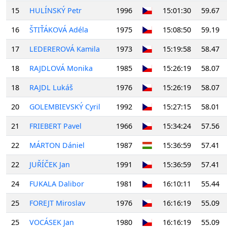
15
HULÍNSKÝ Petr
1996
15:01:30
59.67
16
ŠTIŤÁKOVÁ Adéla
1975
15:08:50
59.19
17
LEDEREROVÁ Kamila
1973
15:19:58
58.47
18
RAJDLOVÁ Monika
1985
15:26:19
58.07
18
RAJDL Lukáš
1976
15:26:19
58.07
20
GOLEMBIEVSKÝ Cyril
1992
15:27:15
58.01
21
FRIEBERT Pavel
1966
15:34:24
57.56
22
MÁRTON Dániel
1987
15:36:59
57.41
22
JUŘÍČEK Jan
1991
15:36:59
57.41
24
FUKALA Dalibor
1981
16:10:11
55.44
25
FOREJT Miroslav
1976
16:16:19
55.09
25
VOCÁSEK Jan
1980
16:16:19
55.09