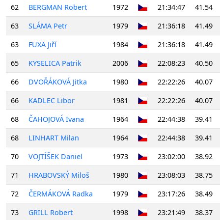
62
BERGMAN Robert
1972
21:34:47
41.54
63
SLÁMA Petr
1979
21:36:18
41.49
63
FUXA Jiří
1984
21:36:18
41.49
65
KYSELICA Patrik
2006
22:08:23
40.50
66
DVOŘÁKOVÁ Jitka
1980
22:22:26
40.07
66
KADLEC Libor
1981
22:22:26
40.07
68
ČAHOJOVÁ Ivana
1964
22:44:38
39.41
68
LINHART Milan
1964
22:44:38
39.41
70
VOJTÍŠEK Daniel
1973
23:02:00
38.92
71
HRABOVSKÝ Miloš
1980
23:08:03
38.75
72
ČERMÁKOVÁ Radka
1979
23:17:26
38.49
73
GRILL Robert
1998
23:21:49
38.37