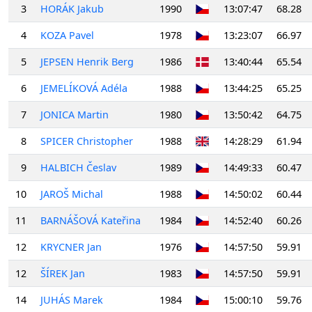
3
HORÁK Jakub
1990
13:07:47
68.28
4
KOZA Pavel
1978
13:23:07
66.97
5
JEPSEN Henrik Berg
1986
13:40:44
65.54
6
JEMELÍKOVÁ Adéla
1988
13:44:25
65.25
7
JONICA Martin
1980
13:50:42
64.75
8
SPICER Christopher
1988
14:28:29
61.94
9
HALBICH Česlav
1989
14:49:33
60.47
10
JAROŠ Michal
1988
14:50:02
60.44
11
BARNÁŠOVÁ Kateřina
1984
14:52:40
60.26
12
KRYCNER Jan
1976
14:57:50
59.91
12
ŠÍREK Jan
1983
14:57:50
59.91
14
JUHÁS Marek
1984
15:00:10
59.76