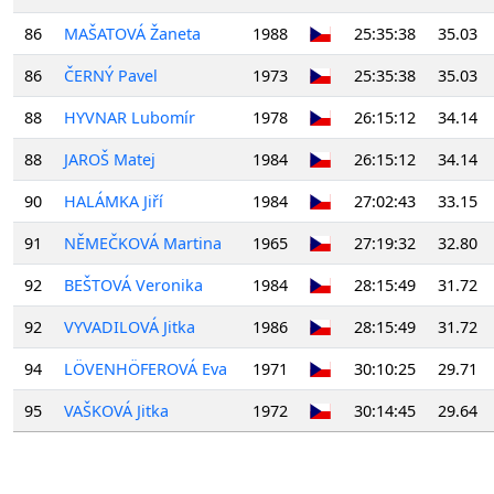
86
MAŠATOVÁ Žaneta
1988
25:35:38
35.03
86
ČERNÝ Pavel
1973
25:35:38
35.03
88
HYVNAR Lubomír
1978
26:15:12
34.14
88
JAROŠ Matej
1984
26:15:12
34.14
90
HALÁMKA Jiří
1984
27:02:43
33.15
91
NĚMEČKOVÁ Martina
1965
27:19:32
32.80
92
BEŠTOVÁ Veronika
1984
28:15:49
31.72
92
VYVADILOVÁ Jitka
1986
28:15:49
31.72
94
LÖVENHÖFEROVÁ Eva
1971
30:10:25
29.71
95
VAŠKOVÁ Jitka
1972
30:14:45
29.64