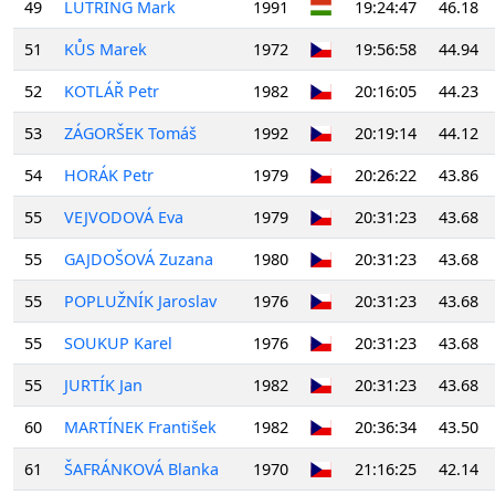
49
LUTRING Mark
1991
19:24:47
46.18
51
KŮS Marek
1972
19:56:58
44.94
52
KOTLÁŘ Petr
1982
20:16:05
44.23
53
ZÁGORŠEK Tomáš
1992
20:19:14
44.12
54
HORÁK Petr
1979
20:26:22
43.86
55
VEJVODOVÁ Eva
1979
20:31:23
43.68
55
GAJDOŠOVÁ Zuzana
1980
20:31:23
43.68
55
POPLUŽNÍK Jaroslav
1976
20:31:23
43.68
55
SOUKUP Karel
1976
20:31:23
43.68
55
JURTÍK Jan
1982
20:31:23
43.68
60
MARTÍNEK František
1982
20:36:34
43.50
61
ŠAFRÁNKOVÁ Blanka
1970
21:16:25
42.14