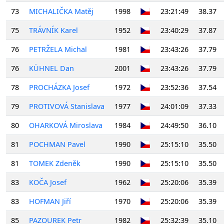
73
MICHALIČKA Matěj
1998
23:21:49
38.37
75
TRÁVNÍK Karel
1952
23:40:29
37.87
76
PETRŽELA Michal
1981
23:43:26
37.79
76
KÜHNEL Dan
2001
23:43:26
37.79
78
PROCHÁZKA Josef
1972
23:52:36
37.54
79
PROTIVOVÁ Stanislava
1977
24:01:09
37.33
80
OHARKOVÁ Miroslava
1984
24:49:50
36.10
81
POCHMAN Pavel
1990
25:15:10
35.50
81
TOMEK Zdeněk
1990
25:15:10
35.50
83
KOČA Josef
1962
25:20:06
35.39
83
HOFMAN Jiří
1970
25:20:06
35.39
85
PAZOUREK Petr
1982
25:32:39
35.10