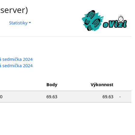
 server)
Statistiky
ká sedmička 2024
ká sedmička 2024
Body
Výkonnost
20
69.63
69.63
-