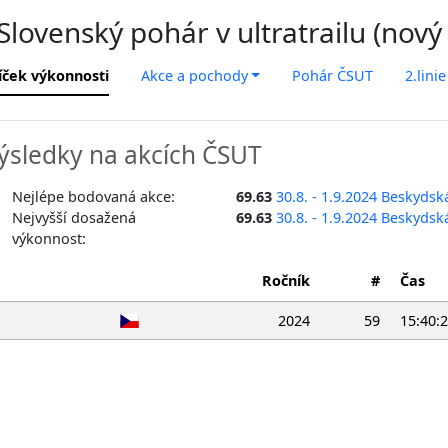
lovenský pohár v ultratrailu (nový
íček výkonnosti
Akce a pochody
Pohár ČSUT
2.linie
ýsledky na akcích ČSUT
Nejlépe bodovaná akce:
69.63
30.8. - 1.9.2024 Beskyds
Nejvyšší dosažená
69.63
30.8. - 1.9.2024 Beskyds
výkonnost:
Ročník
#
Čas
2024
59
15:40: