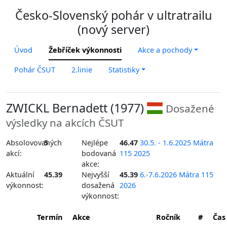
Česko-Slovenský pohár v ultratrailu
(nový server)
Úvod
Žebříček výkonnosti
Akce a pochody
Pohár ČSUT
2.linie
Statistiky
ZWICKL Bernadett (1977)
Dosažené
výsledky na akcích ČSUT
Absolovovaných
5
Nejlépe
46.47
30.5. - 1.6.2025 Mátra
akcí:
bodovaná
115 2025
akce:
Aktuální
45.39
Nejvyšší
45.39
6.-7.6.2026 Mátra 115
výkonnost:
dosažená
2026
výkonnost:
Termín
Akce
Ročník
#
Čas