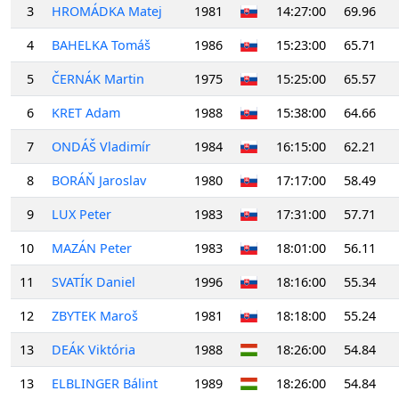
3
HROMÁDKA Matej
1981
14:27:00
69.96
4
BAHELKA Tomáš
1986
15:23:00
65.71
5
ČERNÁK Martin
1975
15:25:00
65.57
6
KRET Adam
1988
15:38:00
64.66
7
ONDÁŠ Vladimír
1984
16:15:00
62.21
8
BORÁŇ Jaroslav
1980
17:17:00
58.49
9
LUX Peter
1983
17:31:00
57.71
10
MAZÁN Peter
1983
18:01:00
56.11
11
SVATÍK Daniel
1996
18:16:00
55.34
12
ZBYTEK Maroš
1981
18:18:00
55.24
13
DEÁK Viktória
1988
18:26:00
54.84
13
ELBLINGER Bálint
1989
18:26:00
54.84