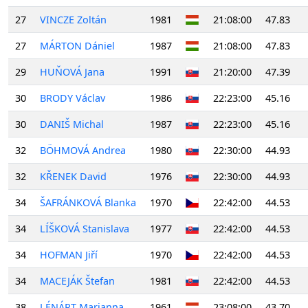
27
VINCZE Zoltán
1981
21:08:00
47.83
27
MÁRTON Dániel
1987
21:08:00
47.83
29
HUŇOVÁ Jana
1991
21:20:00
47.39
30
BRODY Václav
1986
22:23:00
45.16
30
DANIŠ Michal
1987
22:23:00
45.16
32
BÖHMOVÁ Andrea
1980
22:30:00
44.93
32
KŘENEK David
1976
22:30:00
44.93
34
ŠAFRÁNKOVÁ Blanka
1970
22:42:00
44.53
34
LÍŠKOVÁ Stanislava
1977
22:42:00
44.53
34
HOFMAN Jiří
1970
22:42:00
44.53
34
MACEJÁK Štefan
1981
22:42:00
44.53
38
LÉNÁRT Marianna
1961
23:08:00
43.70