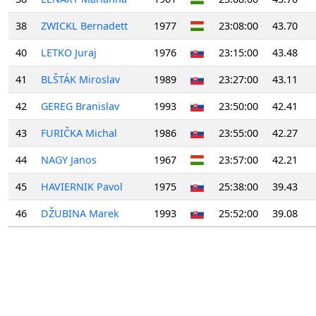
38
ZWICKL Bernadett
1977
23:08:00
43.70
40
LETKO Juraj
1976
23:15:00
43.48
41
BLŠTÁK Miroslav
1989
23:27:00
43.11
42
GEREG Branislav
1993
23:50:00
42.41
43
FURIČKA Michal
1986
23:55:00
42.27
44
NAGY Janos
1967
23:57:00
42.21
45
HAVIERNIK Pavol
1975
25:38:00
39.43
46
DŽUBINA Marek
1993
25:52:00
39.08