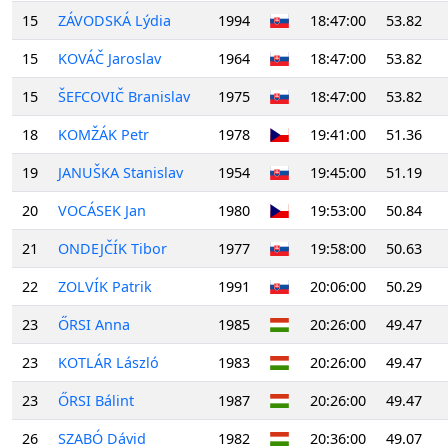
15
ZÁVODSKÁ Lýdia
1994
18:47:00
53.82
15
KOVÁČ Jaroslav
1964
18:47:00
53.82
15
ŠEFCOVIČ Branislav
1975
18:47:00
53.82
18
KOMŽÁK Petr
1978
19:41:00
51.36
19
JANUŠKA Stanislav
1954
19:45:00
51.19
20
VOCÁSEK Jan
1980
19:53:00
50.84
21
ONDEJČÍK Tibor
1977
19:58:00
50.63
22
ZOLVÍK Patrik
1991
20:06:00
50.29
23
ŐRSI Anna
1985
20:26:00
49.47
23
KOTLÁR László
1983
20:26:00
49.47
23
ŐRSI Bálint
1987
20:26:00
49.47
26
SZABÓ Dávid
1982
20:36:00
49.07