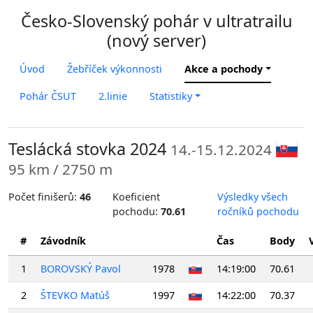
Česko-Slovenský pohár v ultratrailu
(nový server)
Úvod
Žebříček výkonnosti
Akce a pochody
Pohár ČSUT
2.linie
Statistiky
Teslácká stovka 2024
14.-15.12.2024
95 km / 2750 m
Počet finišerů:
46
Koeficient
Výsledky všech
pochodu:
70.61
ročníků pochodu
#
Závodník
Čas
Body
1
BOROVSKÝ Pavol
1978
14:19:00
70.61
2
ŠTEVKO Matúš
1997
14:22:00
70.37