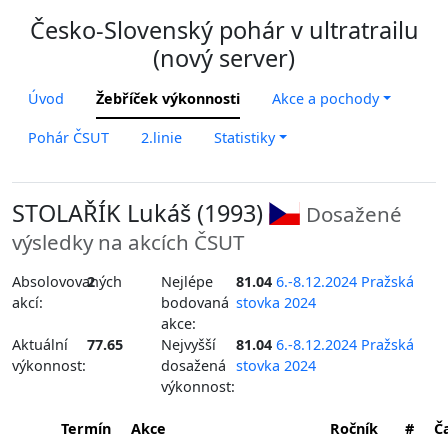
Česko-Slovenský pohár v ultratrailu
(nový server)
Úvod
Žebříček výkonnosti
Akce a pochody
Pohár ČSUT
2.linie
Statistiky
STOLAŘÍK Lukáš (1993)
Dosažené
výsledky na akcích ČSUT
Absolovovaných
2
Nejlépe
81.04
6.-8.12.2024 Pražská
akcí:
bodovaná
stovka 2024
akce:
Aktuální
77.65
Nejvyšší
81.04
6.-8.12.2024 Pražská
výkonnost:
dosažená
stovka 2024
výkonnost:
Termín
Akce
Ročník
#
Č