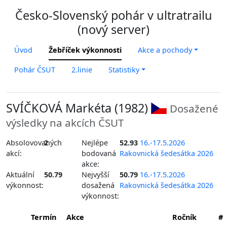
Česko-Slovenský pohár v ultratrailu
(nový server)
Úvod
Žebříček výkonnosti
Akce a pochody
Pohár ČSUT
2.linie
Statistiky
SVÍČKOVÁ Markéta (1982)
Dosažené
výsledky na akcích ČSUT
Absolovovaných
2
Nejlépe
52.93
16.-17.5.2026
akcí:
bodovaná
Rakovnická šedesátka 2026
akce:
Aktuální
50.79
Nejvyšší
50.79
16.-17.5.2026
výkonnost:
dosažená
Rakovnická šedesátka 2026
výkonnost:
Termín
Akce
Ročník
#