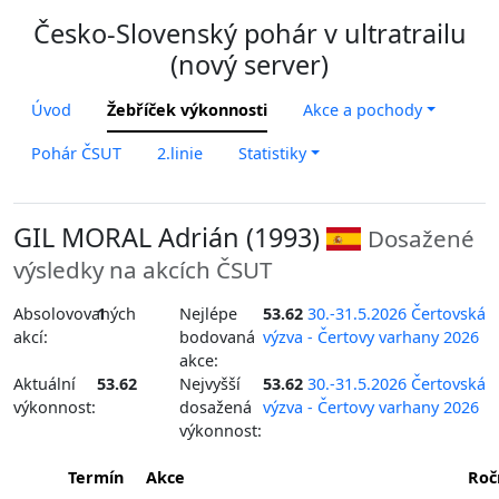
Česko-Slovenský pohár v ultratrailu
(nový server)
Úvod
Žebříček výkonnosti
Akce a pochody
Pohár ČSUT
2.linie
Statistiky
GIL MORAL Adrián (1993)
Dosažené
výsledky na akcích ČSUT
Absolovovaných
1
Nejlépe
53.62
30.-31.5.2026 Čertovská
akcí:
bodovaná
výzva - Čertovy varhany 2026
akce:
Aktuální
53.62
Nejvyšší
53.62
30.-31.5.2026 Čertovská
výkonnost:
dosažená
výzva - Čertovy varhany 2026
výkonnost:
Termín
Akce
Roč