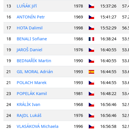
13
LUŇÁK Jiří
1978
15:37:26
57.
16
ANTONÍN Petr
1969
15:41:27
57.
17
HOTA Dalimil
1998
15:52:29
56.
18
BENALI Sofiane
1986
16:38:24
53.
19
JAROŠ Daniel
1976
16:40:55
53.
19
BEDNAŘÍK Martin
1990
16:40:55
53.
21
GIL MORAL Adrián
1993
16:44:55
53.
21
POLACH Marek
1993
16:44:55
53.
23
POPELÁK Kamil
1981
16:48:22
53.
24
KRÁLÍK Ivan
1968
16:56:46
52.
24
RAJDL Lukáš
1976
16:56:46
52.
26
VLASÁKOVÁ Michaela
1996
16:56:58
52.