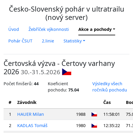
Česko-Slovenský pohár v ultratrailu
(nový server)
Úvod
Žebříček výkonnosti
Akce a pochody
Pohár ČSUT
2.linie
Statistiky
Čertovská výzva - Čertovy varhany
2026
30.-31.5.2026
Počet finišerů:
44
Koeficient
Výsledky všech
pochodu:
75.04
ročníků pochodu
#
Závodník
Čas
Bo
1
HAUER Milan
1988
11:58:01
75.
2
KADLAS Tomáš
1980
12:35:22
71.