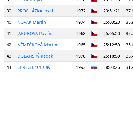
39
PROCHÁZKA Josef
1972
23:51:21
37.
40
NOVÁK Martin
1974
25:03:20
35.
41
JAKUBOVÁ Pavlína
1968
25:05:20
35.
42
NĚMEČKOVÁ Martina
1965
25:12:59
35.
43
DOLANSKÝ Radek
1978
25:18:59
35.
44
GEREG Branislav
1993
28:04:26
31.