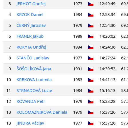
3
JERHOT Ondřej
1973
12:49:49
69.
4
KRZOK Daniel
1984
12:53:34
69.
5
ČERNÝ Jaroslav
1979
12:54:30
69.
6
FRANER Jakub
1989
14:20:02
62.
7
ROKYTA Ondřej
1994
14:24:36
62.
8
STANČO Ladislav
1977
14:27:24
62.
9
ŠOŠOLÍKOVÁ Jana
1991
14:39:53
61.
10
KRBKOVA Ludmila
1983
14:41:13
61.
11
STRNADOVÁ Lucie
1984
15:16:13
58.
12
KOVANDA Petr
1979
15:33:28
57.
13
KOLOMAZNÍKOVÁ Daniela
1979
15:37:26
57.
13
JINDRA Václav
1977
15:37:26
57.