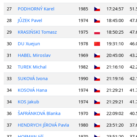
27
PODHORNÝ Karel
1985
17:24:57
51.
28
JŮZEK Pavel
1974
18:45:00
47.
29
KRASIŃSKI Tomasz
1975
18:50:25
47.
30
DU Xuejun
1978
19:31:10
46.
31
HABEL Miroslav
1969
20:45:00
43.
32
TUREK Michal
1982
21:16:10
42.
33
SUKOVÁ Ivona
1990
21:19:16
42.
34
KOSOVÁ Hana
1974
21:29:21
41.
34
KOS Jakub
1974
21:29:21
41.
36
ŠAFRÁNKOVÁ Blanka
1970
22:09:02
40.
37
HENDRYCH JÍROVÁ Pavla
1980
23:51:20
37.
37
HOFMAN Jiří
1970
23:51:20
37.