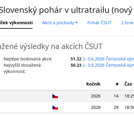
lovenský pohár v ultratrailu (nový
íček výkonnosti
Akce a pochody
Pohár ČSUT
2.linie
žené výsledky na akcích ČSUT
Nejlépe bodovaná akce:
51.32
2.-3.6.2026 Čertovská výz
Nejvyšší dosažená
50.23
2.-3.6.2026 Čertovská výz
výkonnost:
Ročník
#
Čas
2026
14
18:2
2026
29
18:5