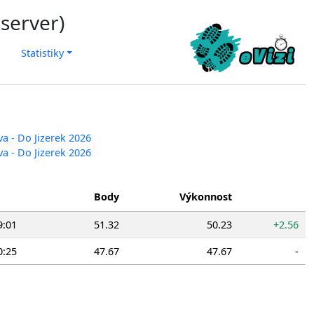
 server)
Statistiky
va - Do Jizerek 2026
va - Do Jizerek 2026
Body
Výkonnost
9:01
51.32
50.23
+2.56
0:25
47.67
47.67
-