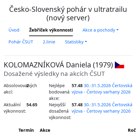
Česko-Slovenský pohár v ultratrailu
(nový server)
Úvod
Žebříček výkonnosti
Akce a pochody
Pohár ČSUT
2.linie
Statistiky
KOLOMAZNÍKOVÁ Daniela (1979)
Dosažené výsledky na akcích ČSUT
Absolovovaných
2
Nejlépe
57.48
30.-31.5.2026 Čertovská
akcí:
bodovaná
výzva - Čertovy varhany 2026
akce:
Aktuální
54.65
Nejvyšší
57.48
30.-31.5.2026 Čertovská
výkonnost:
dosažená
výzva - Čertovy varhany 2026
výkonnost:
Termín
Akce
Roč