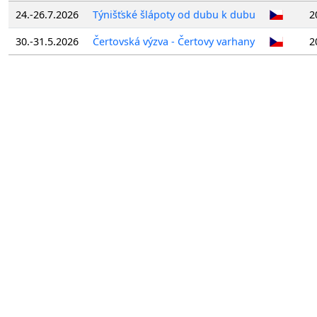
24.-26.7.2026
Týnišťské šlápoty od dubu k dubu
2
30.-31.5.2026
Čertovská výzva - Čertovy varhany
2