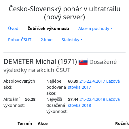
Česko-Slovenský pohár v ultratrailu
(nový server)
Úvod
Žebříček výkonnosti
Akce a pochody
Pohár ČSUT
2.linie
Statistiky
DEMETER Michal (1971)
Dosažené
výsledky na akcích ČSUT
Absolovovaných
15
Nejlépe
60.39
21.-22.4.2017 Lazová
akcí:
bodovaná
stovka 2017
akce:
Aktuální
56.28
Nejvyšší
57.44
21.-22.4.2018 Lazová
výkonnost:
dosažená
stovka 2018
výkonnost:
Termín
Akce
Ročník