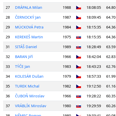
27
DRÁPALA Milan
1988
18:08:05
64.80
28
ČERNOCKÝ Jan
1987
18:09:45
64.70
29
MÜCKOVÁ Petra
1984
18:15:35
64.36
29
KEREKEŠ Martin
1975
18:15:35
64.36
31
SITÁŠ Daniel
1989
18:28:49
63.59
32
BARAN Jiří
1966
18:42:04
62.83
33
TÝČE Jan
1983
18:43:23
62.76
34
KOLESÁR Dušan
1979
18:57:33
61.99
35
TUREK Michal
1982
19:12:50
61.16
36
ČUBOŇ Miroslav
1966
19:28:22
60.35
37
VRÁBLÍK Miroslav
1980
19:29:59
60.26
38
NĚMEC Roman
1980
19:33:41
60.08