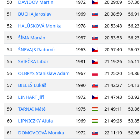
50
DAVIDOV Martin
1972
20:29:09
57.36
51
BUCHA Jaroslav
1969
20:38:59
56.91
52
HALÚSKOVÁ Monika
1978
20:53:48
56.23
53
ŠÍMA Marián
1987
20:53:53
56.23
54
ŠNEVAJS Radomír
1963
20:57:40
56.07
55
SVIEČKA Libor
1981
21:19:26
55.11
56
OLBRYS Stanisław Adam
1967
21:25:20
54.86
57
BIELEŠ Lukáš
1990
21:42:27
54.13
58
LINHART Jiří
1972
21:47:43
53.92
59
TARNAI Máté
1975
21:49:11
53.86
60
LIPNICZKY Attila
1969
21:49:26
53.85
61
DOMOVCOVÁ Monika
1972
22:11:19
52.96