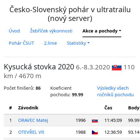
Česko-Slovenský pohár v ultratrailu
(nový server)
Úvod
Žebříček výkonnosti
Akce a pochody
Pohár ČSUT
2.linie
Statistiky
Kysucká stovka 2020
6.-8.3.2020
110
km / 4670 m
Počet finišerů:
86
Koeficient
Výsledky všech
pochodu:
99.99
ročníků pochodu
#
Závodník
Čas
Body
1
ORAVEC Matej
1996
11:45:09
99.99
2
OTEVŘEL Vít
1988
12:36:59
93.14