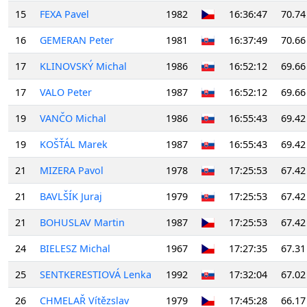
15
FEXA Pavel
1982
16:36:47
70.74
16
GEMERAN Peter
1981
16:37:49
70.66
17
KLINOVSKÝ Michal
1986
16:52:12
69.66
17
VALO Peter
1987
16:52:12
69.66
19
VANČO Michal
1986
16:55:43
69.42
19
KOŠŤÁL Marek
1987
16:55:43
69.42
21
MIZERA Pavol
1978
17:25:53
67.42
21
BAVLŠÍK Juraj
1979
17:25:53
67.42
21
BOHUSLAV Martin
1987
17:25:53
67.42
24
BIELESZ Michal
1967
17:27:35
67.31
25
SENTKERESTIOVÁ Lenka
1992
17:32:04
67.02
26
CHMELAŘ Vítězslav
1979
17:45:28
66.17