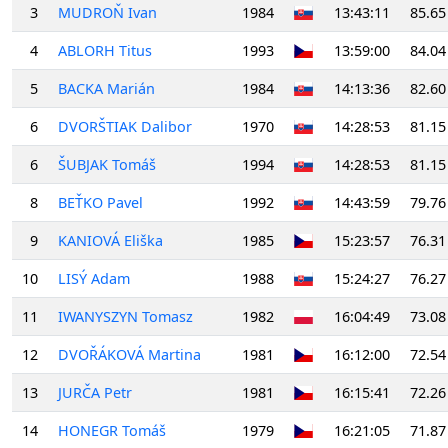
3
MUDROŇ Ivan
1984
13:43:11
85.65
4
ABLORH Titus
1993
13:59:00
84.04
5
BACKA Marián
1984
14:13:36
82.60
6
DVORŠTIAK Dalibor
1970
14:28:53
81.15
6
ŠUBJAK Tomáš
1994
14:28:53
81.15
8
BEŤKO Pavel
1992
14:43:59
79.76
9
KANIOVÁ Eliška
1985
15:23:57
76.31
10
LISÝ Adam
1988
15:24:27
76.27
11
IWANYSZYN Tomasz
1982
16:04:49
73.08
12
DVOŘÁKOVÁ Martina
1981
16:12:00
72.54
13
JURČA Petr
1981
16:15:41
72.26
14
HONEGR Tomáš
1979
16:21:05
71.87