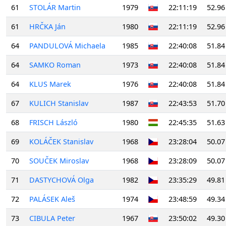
61
STOLÁR Martin
1979
22:11:19
52.96
61
HRČKA Ján
1980
22:11:19
52.96
64
PANDULOVÁ Michaela
1985
22:40:08
51.84
64
SAMKO Roman
1973
22:40:08
51.84
64
KLUS Marek
1976
22:40:08
51.84
67
KULICH Stanislav
1987
22:43:53
51.70
68
FRISCH László
1980
22:45:35
51.63
69
KOLÁČEK Stanislav
1968
23:28:04
50.07
70
SOUČEK Miroslav
1968
23:28:09
50.07
71
DASTYCHOVÁ Olga
1982
23:35:29
49.81
72
PALÁSEK Aleš
1974
23:48:59
49.34
73
CIBULA Peter
1967
23:50:02
49.30