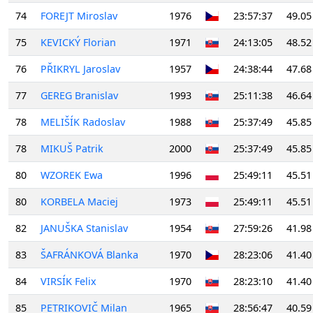
74
FOREJT Miroslav
1976
23:57:37
49.05
75
KEVICKÝ Florian
1971
24:13:05
48.52
76
PŘIKRYL Jaroslav
1957
24:38:44
47.68
77
GEREG Branislav
1993
25:11:38
46.64
78
MELIŠÍK Radoslav
1988
25:37:49
45.85
78
MIKUŠ Patrik
2000
25:37:49
45.85
80
WZOREK Ewa
1996
25:49:11
45.51
80
KORBELA Maciej
1973
25:49:11
45.51
82
JANUŠKA Stanislav
1954
27:59:26
41.98
83
ŠAFRÁNKOVÁ Blanka
1970
28:23:06
41.40
84
VIRSÍK Felix
1970
28:23:10
41.40
85
PETRIKOVIČ Milan
1965
28:56:47
40.59