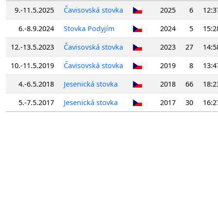
9.-11.5.2025
Čavisovská stovka
2025
6
12:3
6.-8.9.2024
Stovka Podyjím
2024
5
15:2
12.-13.5.2023
Čavisovská stovka
2023
27
14:5
10.-11.5.2019
Čavisovská stovka
2019
8
13:4
4.-6.5.2018
Jesenická stovka
2018
66
18:2
5.-7.5.2017
Jesenická stovka
2017
30
16:2