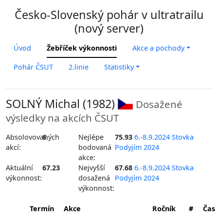
Česko-Slovenský pohár v ultratrailu
(nový server)
Úvod
Žebříček výkonnosti
Akce a pochody
Pohár ČSUT
2.linie
Statistiky
SOLNÝ Michal (1982)
Dosažené
výsledky na akcích ČSUT
Absolovovaných
6
Nejlépe
75.93
6.-8.9.2024 Stovka
akcí:
bodovaná
Podyjím 2024
akce:
Aktuální
67.23
Nejvyšší
67.68
6.-8.9.2024 Stovka
výkonnost:
dosažená
Podyjím 2024
výkonnost:
Termín
Akce
Ročník
#
Čas