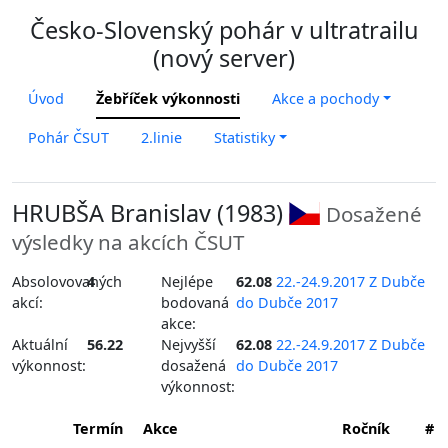
Česko-Slovenský pohár v ultratrailu
(nový server)
Úvod
Žebříček výkonnosti
Akce a pochody
Pohár ČSUT
2.linie
Statistiky
HRUBŠA Branislav (1983)
Dosažené
výsledky na akcích ČSUT
Absolovovaných
4
Nejlépe
62.08
22.-24.9.2017 Z Dubče
akcí:
bodovaná
do Dubče 2017
akce:
Aktuální
56.22
Nejvyšší
62.08
22.-24.9.2017 Z Dubče
výkonnost:
dosažená
do Dubče 2017
výkonnost:
Termín
Akce
Ročník
#