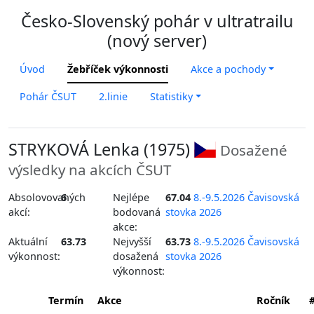
Česko-Slovenský pohár v ultratrailu
(nový server)
Úvod
Žebříček výkonnosti
Akce a pochody
Pohár ČSUT
2.linie
Statistiky
STRYKOVÁ Lenka (1975)
Dosažené
výsledky na akcích ČSUT
Absolovovaných
6
Nejlépe
67.04
8.-9.5.2026 Čavisovská
akcí:
bodovaná
stovka 2026
akce:
Aktuální
63.73
Nejvyšší
63.73
8.-9.5.2026 Čavisovská
výkonnost:
dosažená
stovka 2026
výkonnost:
Termín
Akce
Ročník