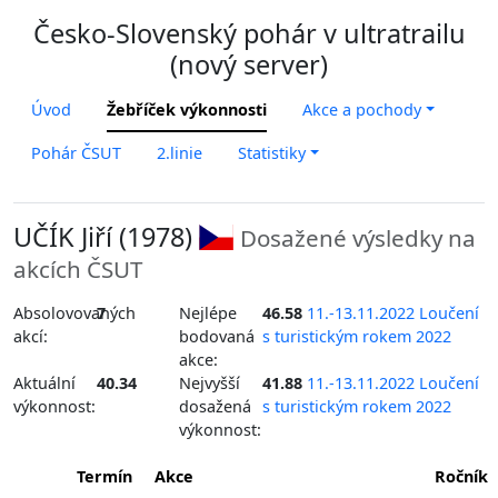
Česko-Slovenský pohár v ultratrailu
(nový server)
Úvod
Žebříček výkonnosti
Akce a pochody
Pohár ČSUT
2.linie
Statistiky
UČÍK Jiří (1978)
Dosažené výsledky na
akcích ČSUT
Absolovovaných
7
Nejlépe
46.58
11.-13.11.2022 Loučení
akcí:
bodovaná
s turistickým rokem 2022
akce:
Aktuální
40.34
Nejvyšší
41.88
11.-13.11.2022 Loučení
výkonnost:
dosažená
s turistickým rokem 2022
výkonnost:
Termín
Akce
Ročník