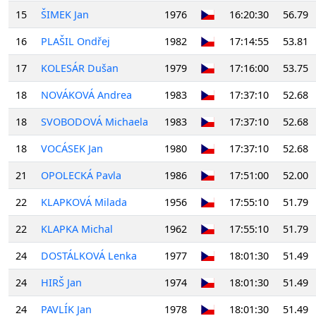
15
ŠIMEK Jan
1976
16:20:30
56.79
16
PLAŠIL Ondřej
1982
17:14:55
53.81
17
KOLESÁR Dušan
1979
17:16:00
53.75
18
NOVÁKOVÁ Andrea
1983
17:37:10
52.68
18
SVOBODOVÁ Michaela
1983
17:37:10
52.68
18
VOCÁSEK Jan
1980
17:37:10
52.68
21
OPOLECKÁ Pavla
1986
17:51:00
52.00
22
KLAPKOVÁ Milada
1956
17:55:10
51.79
22
KLAPKA Michal
1962
17:55:10
51.79
24
DOSTÁLKOVÁ Lenka
1977
18:01:30
51.49
24
HIRŠ Jan
1974
18:01:30
51.49
24
PAVLÍK Jan
1978
18:01:30
51.49