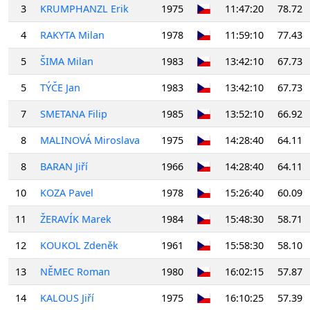
3
KRUMPHANZL Erik
1975
11:47:20
78.72
4
RAKYTA Milan
1978
11:59:10
77.43
5
ŠIMA Milan
1983
13:42:10
67.73
5
TÝČE Jan
1983
13:42:10
67.73
7
SMETANA Filip
1985
13:52:10
66.92
8
MALINOVÁ Miroslava
1975
14:28:40
64.11
8
BARAN Jiří
1966
14:28:40
64.11
10
KOZA Pavel
1978
15:26:40
60.09
11
ŽERAVÍK Marek
1984
15:48:30
58.71
12
KOUKOL Zdeněk
1961
15:58:30
58.10
13
NĚMEC Roman
1980
16:02:15
57.87
14
KALOUS Jiří
1975
16:10:25
57.39