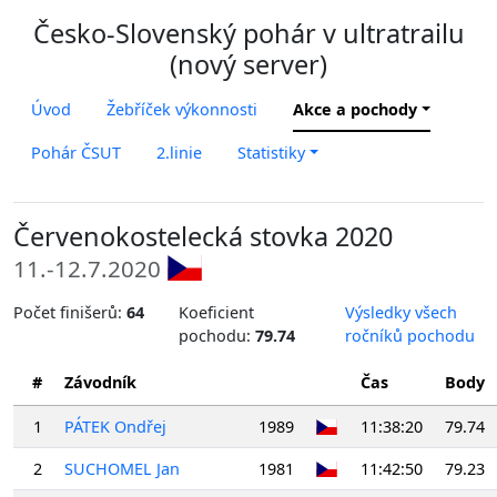
Česko-Slovenský pohár v ultratrailu
(nový server)
Úvod
Žebříček výkonnosti
Akce a pochody
Pohár ČSUT
2.linie
Statistiky
Červenokostelecká stovka 2020
11.-12.7.2020
Počet finišerů:
64
Koeficient
Výsledky všech
pochodu:
79.74
ročníků pochodu
#
Závodník
Čas
Body
1
PÁTEK Ondřej
1989
11:38:20
79.74
2
SUCHOMEL Jan
1981
11:42:50
79.23