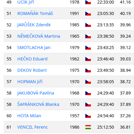
49
UČÍK Jiří
1978
22:33:00
41.16
51
ROMAŇÁK Tomáš
1991
23:05:30
40.19
52
JARŮŠEK Zdeněk
1985
23:13:35
39.96
53
NĚMEČKOVÁ Martina
1965
23:38:50
39.24
54
SMOTLACHA Jan
1979
23:43:25
39.12
55
HEČKO Eduard
1962
23:46:40
39.03
56
DEKOV Robert
1975
23:49:50
38.94
57
HOFMAN Jiří
1970
23:58:05
38.72
58
JAKUBOVÁ Pavlína
1968
24:29:40
37.89
58
ŠAFRÁNKOVÁ Blanka
1970
24:29:40
37.89
60
HOTA Milan
1957
24:54:40
37.26
61
VENCZL Ferenc
1986
25:12:50
36.81