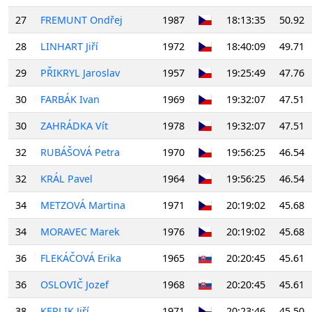
27
FREMUNT Ondřej
1987
18:13:35
50.92
28
LINHART Jiří
1972
18:40:09
49.71
29
PŘIKRYL Jaroslav
1957
19:25:49
47.76
30
FARBÁK Ivan
1969
19:32:07
47.51
30
ZAHRÁDKA Vít
1978
19:32:07
47.51
32
RUBÁŠOVÁ Petra
1970
19:56:25
46.54
32
KRÁL Pavel
1964
19:56:25
46.54
34
METZOVÁ Martina
1971
20:19:02
45.68
34
MORAVEC Marek
1976
20:19:02
45.68
36
FLEKÁČOVÁ Erika
1965
20:20:45
45.61
36
OSLOVIČ Jozef
1968
20:20:45
45.61
38
KERLIK Jiří
1971
20:23:46
45.50