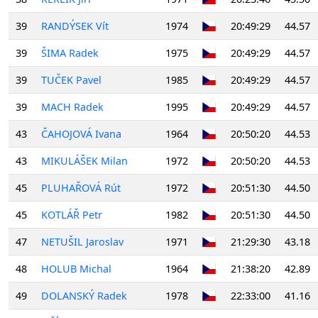
39
RANDÝSEK Vít
1974
20:49:29
44.57
39
ŠIMA Radek
1975
20:49:29
44.57
39
TUČEK Pavel
1985
20:49:29
44.57
39
MACH Radek
1995
20:49:29
44.57
43
ČAHOJOVÁ Ivana
1964
20:50:20
44.53
43
MIKULÁŠEK Milan
1972
20:50:20
44.53
45
PLUHAŘOVÁ Rút
1972
20:51:30
44.50
45
KOTLÁŘ Petr
1982
20:51:30
44.50
47
NETUŠIL Jaroslav
1971
21:29:30
43.18
48
HOLUB Michal
1964
21:38:20
42.89
49
DOLANSKÝ Radek
1978
22:33:00
41.16