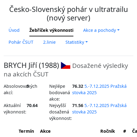
Česko-Slovenský pohár v ultratrailu
(nový server)
Úvod
Žebříček výkonnosti
Akce a pochody
Pohár ČSUT
2.linie
Statistiky
BRYCH Jiří (1988)
Dosažené výsledky
na akcích ČSUT
Absolovovaných
5
Nejlépe
76.32
5.-7.12.2025 Pražská
akcí:
bodovaná
stovka 2025
akce:
Aktuální
70.64
Nejvyšší
71.56
5.-7.12.2025 Pražská
výkonnost:
dosažená
stovka 2025
výkonnost:
Termín
Akce
Ročník
#
Č