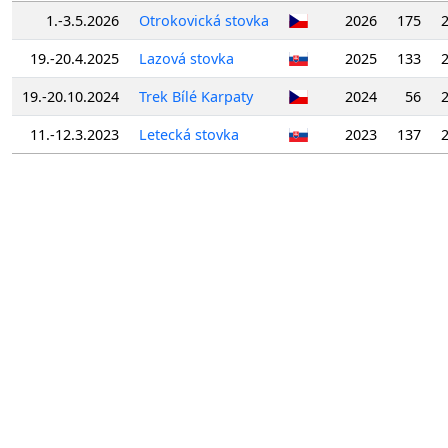
1.-3.5.2026
Otrokovická stovka
2026
175
2
19.-20.4.2025
Lazová stovka
2025
133
2
19.-20.10.2024
Trek Bílé Karpaty
2024
56
2
11.-12.3.2023
Letecká stovka
2023
137
2