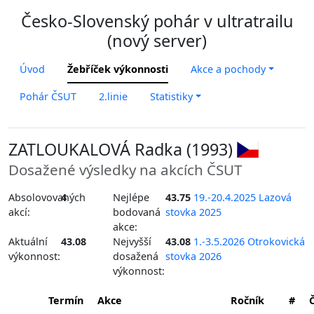
Česko-Slovenský pohár v ultratrailu
(nový server)
Úvod
Žebříček výkonnosti
Akce a pochody
Pohár ČSUT
2.linie
Statistiky
ZATLOUKALOVÁ Radka (1993)
Dosažené výsledky na akcích ČSUT
Absolovovaných
4
Nejlépe
43.75
19.-20.4.2025 Lazová
akcí:
bodovaná
stovka 2025
akce:
Aktuální
43.08
Nejvyšší
43.08
1.-3.5.2026 Otrokovická
výkonnost:
dosažená
stovka 2026
výkonnost:
Termín
Akce
Ročník
#