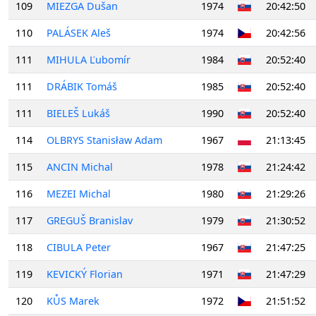
109
MIEZGA Dušan
1974
20:42:50
110
PALÁSEK Aleš
1974
20:42:56
111
MIHULA Ľubomír
1984
20:52:40
111
DRÁBIK Tomáš
1985
20:52:40
111
BIELEŠ Lukáš
1990
20:52:40
114
OLBRYS Stanisław Adam
1967
21:13:45
115
ANCIN Michal
1978
21:24:42
116
MEZEI Michal
1980
21:29:26
117
GREGUŠ Branislav
1979
21:30:52
118
CIBULA Peter
1967
21:47:25
119
KEVICKÝ Florian
1971
21:47:29
120
KŮS Marek
1972
21:51:52