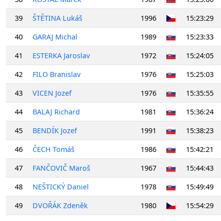
39
ŠTĚTINA Lukáš
1996
15:23:29
40
GARAJ Michal
1989
15:23:33
41
ESTERKA Jaroslav
1972
15:24:05
42
FILO Branislav
1976
15:25:03
43
VICEN Jozef
1976
15:35:55
44
BALAJ Richard
1981
15:36:24
45
BENDÍK Jozef
1991
15:38:23
46
ČECH Tomáš
1986
15:42:21
47
FANČOVIČ Maroš
1967
15:44:43
48
NEŠTICKÝ Daniel
1978
15:49:49
49
DVOŘÁK Zdeněk
1980
15:54:29