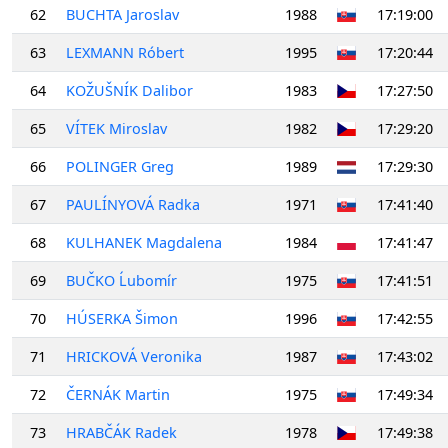
62
BUCHTA Jaroslav
1988
17:19:00
63
LEXMANN Róbert
1995
17:20:44
64
KOŽUŠNÍK Dalibor
1983
17:27:50
65
VÍTEK Miroslav
1982
17:29:20
66
POLINGER Greg
1989
17:29:30
67
PAULÍNYOVÁ Radka
1971
17:41:40
68
KULHANEK Magdalena
1984
17:41:47
69
BUČKO Ĺubomír
1975
17:41:51
70
HÚSERKA Šimon
1996
17:42:55
71
HRICKOVÁ Veronika
1987
17:43:02
72
ČERNÁK Martin
1975
17:49:34
73
HRABČÁK Radek
1978
17:49:38