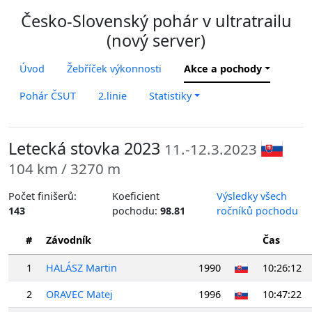
Česko-Slovenský pohár v ultratrailu
(nový server)
Úvod
Žebříček výkonnosti
Akce a pochody
Pohár ČSUT
2.linie
Statistiky
Letecká stovka 2023
11.-12.3.2023
104 km / 3270 m
Počet finišerů:
Koeficient
Výsledky všech
143
pochodu:
98.81
ročníků pochodu
#
Závodník
Čas
1
HALÁSZ Martin
1990
10:26:12
2
ORAVEC Matej
1996
10:47:22