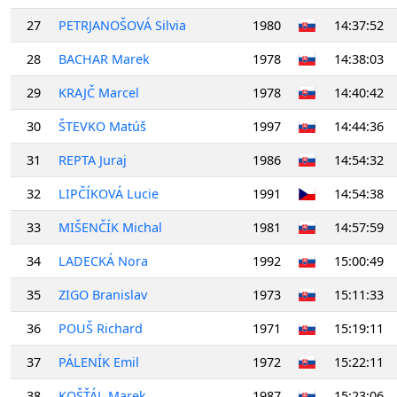
27
PETRJANOŠOVÁ Silvia
1980
14:37:52
28
BACHAR Marek
1978
14:38:03
29
KRAJČ Marcel
1978
14:40:42
30
ŠTEVKO Matúš
1997
14:44:36
31
REPTA Juraj
1986
14:54:32
32
LIPČÍKOVÁ Lucie
1991
14:54:38
33
MIŠENČÍK Michal
1981
14:57:59
34
LADECKÁ Nora
1992
15:00:49
35
ZIGO Branislav
1973
15:11:33
36
POUŠ Richard
1971
15:19:11
37
PÁLENÍK Emil
1972
15:22:11
38
KOŠŤÁL Marek
1987
15:23:06