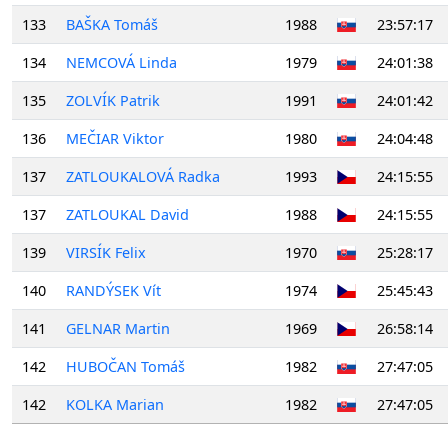
133
BAŠKA Tomáš
1988
23:57:17
134
NEMCOVÁ Linda
1979
24:01:38
135
ZOLVÍK Patrik
1991
24:01:42
136
MEČIAR Viktor
1980
24:04:48
137
ZATLOUKALOVÁ Radka
1993
24:15:55
137
ZATLOUKAL David
1988
24:15:55
139
VIRSÍK Felix
1970
25:28:17
140
RANDÝSEK Vít
1974
25:45:43
141
GELNAR Martin
1969
26:58:14
142
HUBOČAN Tomáš
1982
27:47:05
142
KOLKA Marian
1982
27:47:05