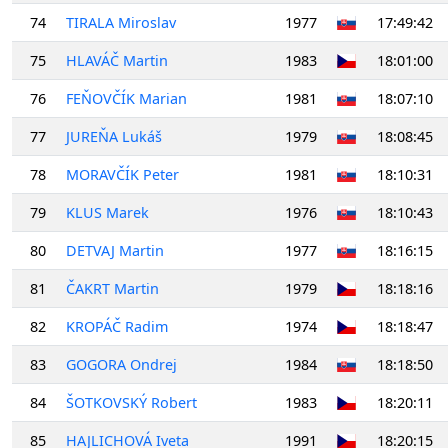
74
TIRALA Miroslav
1977
17:49:42
75
HLAVÁČ Martin
1983
18:01:00
76
FEŇOVČÍK Marian
1981
18:07:10
77
JUREŇA Lukáš
1979
18:08:45
78
MORAVČÍK Peter
1981
18:10:31
79
KLUS Marek
1976
18:10:43
80
DETVAJ Martin
1977
18:16:15
81
ČAKRT Martin
1979
18:18:16
82
KROPÁČ Radim
1974
18:18:47
83
GOGORA Ondrej
1984
18:18:50
84
ŠOTKOVSKÝ Robert
1983
18:20:11
85
HAJLICHOVÁ Iveta
1991
18:20:15