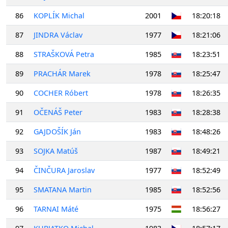
86
KOPLÍK Michal
2001
18:20:18
87
JINDRA Václav
1977
18:21:06
88
STRAŠKOVÁ Petra
1985
18:23:51
89
PRACHÁR Marek
1978
18:25:47
90
COCHER Róbert
1978
18:26:35
91
OČENÁŠ Peter
1983
18:28:38
92
GAJDOŠÍK Ján
1983
18:48:26
93
SOJKA Matúš
1987
18:49:21
94
ČINČURA Jaroslav
1977
18:52:49
95
SMATANA Martin
1985
18:52:56
96
TARNAI Máté
1975
18:56:27