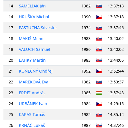
14
SAMELIAK Ján
1982
13:37:18
14
HRUŠKA Michal
1990
13:37:18
17
PASTUCHA Silvester
1974
13:37:46
18
MAKIŠ Milan
1983
13:40:02
18
VALUCH Samuel
1986
13:40:02
20
LAHKÝ Martin
1983
13:44:05
21
KONEČNÝ Ondřej
1992
13:52:44
22
MAREKOVÁ Eva
1982
13:53:37
23
ERDEI András
1985
13:57:43
24
URBÁNEK Ivan
1984
14:29:15
25
KARAS Tomáš
1982
14:35:14
26
KRNÁČ Lukáš
1987
14:37:46