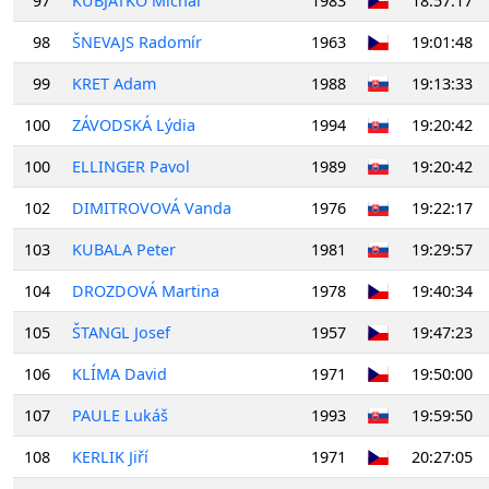
97
KUBJATKO Michal
1983
18:57:17
98
ŠNEVAJS Radomír
1963
19:01:48
99
KRET Adam
1988
19:13:33
100
ZÁVODSKÁ Lýdia
1994
19:20:42
100
ELLINGER Pavol
1989
19:20:42
102
DIMITROVOVÁ Vanda
1976
19:22:17
103
KUBALA Peter
1981
19:29:57
104
DROZDOVÁ Martina
1978
19:40:34
105
ŠTANGL Josef
1957
19:47:23
106
KLÍMA David
1971
19:50:00
107
PAULE Lukáš
1993
19:59:50
108
KERLIK Jiří
1971
20:27:05