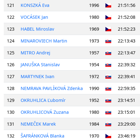
121
KONSZKÁ Eva
1996
21:51:56
122
VOCÁSEK Jan
1980
21:52:08
123
HABEL Miroslav
1969
21:52:23
124
MINAROVIECH Martin
1973
22:13:43
125
MITRO Andrej
1957
22:13:47
126
JANUŠKA Stanislav
1954
22:39:32
127
MARTYNEK Ivan
1972
22:39:41
128
NEMRAVA PAVLÍKOVÁ Zdenka
1990
22:59:35
129
OKRUHLICA Ľubomír
1952
23:14:51
130
OKRUHLICOVÁ Zuzana
1980
23:15:01
131
NEMEČEK Marek
1984
23:29:00
132
ŠAFRÁNKOVÁ Blanka
1970
23:46:19