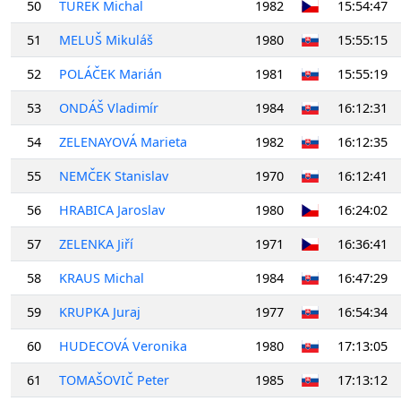
50
TUREK Michal
1982
15:54:47
51
MELUŠ Mikuláš
1980
15:55:15
52
POLÁČEK Marián
1981
15:55:19
53
ONDÁŠ Vladimír
1984
16:12:31
54
ZELENAYOVÁ Marieta
1982
16:12:35
55
NEMČEK Stanislav
1970
16:12:41
56
HRABICA Jaroslav
1980
16:24:02
57
ZELENKA Jiří
1971
16:36:41
58
KRAUS Michal
1984
16:47:29
59
KRUPKA Juraj
1977
16:54:34
60
HUDECOVÁ Veronika
1980
17:13:05
61
TOMAŠOVIČ Peter
1985
17:13:12