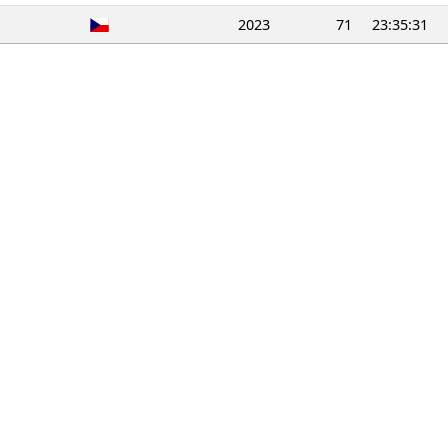
2023
71
23:35:31