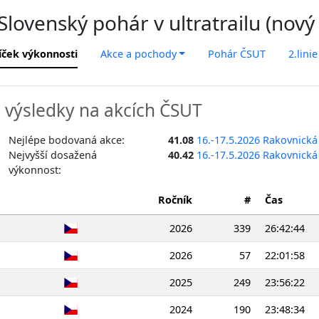
lovenský pohár v ultratrailu (nový
íček výkonnosti
Akce a pochody
Pohár ČSUT
2.linie
výsledky na akcích ČSUT
Nejlépe bodovaná akce:
41.08
16.-17.5.2026 Rakovnická
Nejvyšší dosažená
40.42
16.-17.5.2026 Rakovnická
výkonnost:
Ročník
#
Čas
2026
339
26:42:44
2026
57
22:01:58
2025
249
23:56:22
2024
190
23:48:34