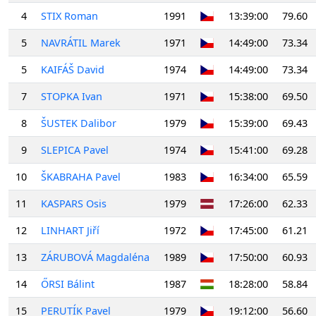
4
STIX Roman
1991
13:39:00
79.60
5
NAVRÁTIL Marek
1971
14:49:00
73.34
5
KAIFÁŠ David
1974
14:49:00
73.34
7
STOPKA Ivan
1971
15:38:00
69.50
8
ŠUSTEK Dalibor
1979
15:39:00
69.43
9
SLEPICA Pavel
1974
15:41:00
69.28
10
ŠKABRAHA Pavel
1983
16:34:00
65.59
11
KASPARS Osis
1979
17:26:00
62.33
12
LINHART Jiří
1972
17:45:00
61.21
13
ZÁRUBOVÁ Magdaléna
1989
17:50:00
60.93
14
ŐRSI Bálint
1987
18:28:00
58.84
15
PERUTÍK Pavel
1979
19:12:00
56.60