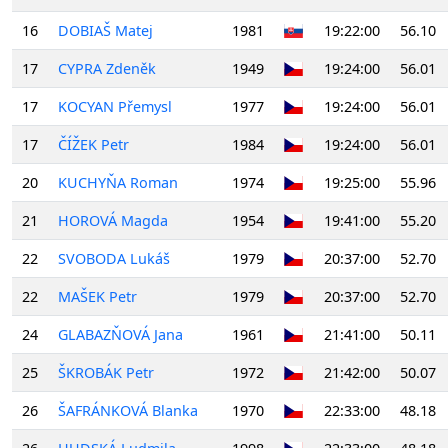
16
DOBIAŠ Matej
1981
19:22:00
56.10
17
CYPRA Zdeněk
1949
19:24:00
56.01
17
KOCYAN Přemysl
1977
19:24:00
56.01
17
ČÍŽEK Petr
1984
19:24:00
56.01
20
KUCHYŇA Roman
1974
19:25:00
55.96
21
HOROVÁ Magda
1954
19:41:00
55.20
22
SVOBODA Lukáš
1979
20:37:00
52.70
22
MAŠEK Petr
1979
20:37:00
52.70
24
GLABAZŇOVÁ Jana
1961
21:41:00
50.11
25
ŠKROBÁK Petr
1972
21:42:00
50.07
26
ŠAFRÁNKOVÁ Blanka
1970
22:33:00
48.18