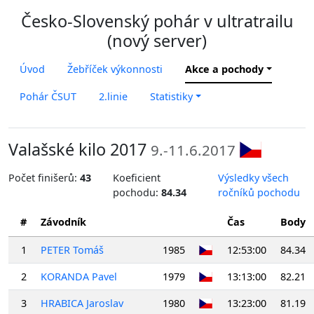
Česko-Slovenský pohár v ultratrailu
(nový server)
Úvod
Žebříček výkonnosti
Akce a pochody
Pohár ČSUT
2.linie
Statistiky
Valašské kilo 2017
9.-11.6.2017
Počet finišerů:
43
Koeficient
Výsledky všech
pochodu:
84.34
ročníků pochodu
#
Závodník
Čas
Body
1
PETER Tomáš
1985
12:53:00
84.34
2
KORANDA Pavel
1979
13:13:00
82.21
3
HRABICA Jaroslav
1980
13:23:00
81.19