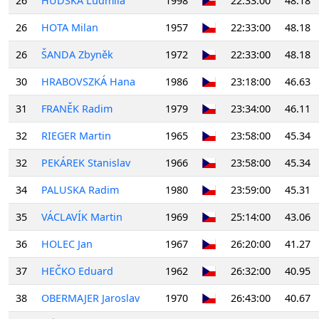
26
HUDSKÁ Ludmila
1998
22:33:00
48.18
26
HOTA Milan
1957
22:33:00
48.18
26
ŠANDA Zbyněk
1972
22:33:00
48.18
30
HRABOVSZKÁ Hana
1986
23:18:00
46.63
31
FRANĚK Radim
1979
23:34:00
46.11
32
RIEGER Martin
1965
23:58:00
45.34
32
PEKÁREK Stanislav
1966
23:58:00
45.34
34
PALUSKA Radim
1980
23:59:00
45.31
35
VÁCLAVÍK Martin
1969
25:14:00
43.06
36
HOLEC Jan
1967
26:20:00
41.27
37
HEČKO Eduard
1962
26:32:00
40.95
38
OBERMAJER Jaroslav
1970
26:43:00
40.67