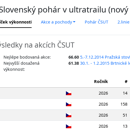
lovenský pohár v ultratrailu (nový
íček výkonnosti
Akce a pochody
Pohár ČSUT
2.linie
sledky na akcích ČSUT
Nejlépe bodovaná akce:
66.60
5.-7.12.2014 Pražská sto
Nejvyšší dosažená
61.38
30.1. - 1.2.2015 Brtnické
výkonnost:
Ročník
#
2026
14
2026
158
2026
51
2026
13