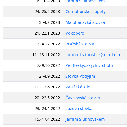
6.-10.4.2023
Jarním Šluknovskem
24.-25.2.2023
Černohorské šlápoty
3.-4.2.2023
Malohanácká stovka
21.-22.1.2023
Vokoberg
2.-4.12.2022
Pražská stovka
11.-13.11.2022
Loučení s turistickým rokem
7.-9.10.2022
Pět Beskydských vrcholů
2.-4.9.2022
Stovka Podyjím
10.-12.6.2022
Valašské kilo
20.-22.5.2022
Čavisovská stovka
23.-24.4.2022
Lazová stovka
15.-17.4.2022
Jarním Šluknovskem