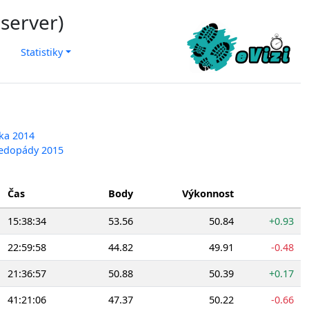
 server)
Statistiky
vka 2014
 ledopády 2015
Čas
Body
Výkonnost
15:38:34
53.56
50.84
+0.93
22:59:58
44.82
49.91
-0.48
21:36:57
50.88
50.39
+0.17
41:21:06
47.37
50.22
-0.66