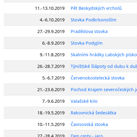
11.-13.10.2019
Pět Beskydských vrcholů
4.-6.10.2019
Stovka Podkrkonoším
27.-29.9.2019
Pradědova stovka
6.-8.9.2019
Stovka Podyjím
9.-11.8.2019
Skalními hrádky Labských písk
26.-28.7.2019
Týnišťské šlápoty od dubu k du
5.-6.7.2019
Červenokostelecká stovka
21.-23.6.2019
Pochod Krajem severočeských 
7.-9.6.2019
Valašské kilo
18.-19.5.2019
Rakovnická šedesátka
10.-11.5.2019
Čavisovská stovka
27.-28.4.2019
Den cesty - jaro