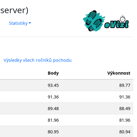
 server)
Statistiky
Výsledky všech ročníků pochodu
Body
Výkonnost
93.45
89.77
91.36
91.36
89.48
88.49
81.96
81.96
80.95
80.94