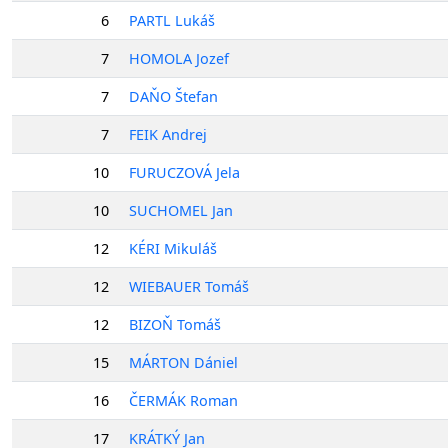
6
PARTL Lukáš
7
HOMOLA Jozef
7
DAŇO Štefan
7
FEIK Andrej
10
FURUCZOVÁ Jela
10
SUCHOMEL Jan
12
KÉRI Mikuláš
12
WIEBAUER Tomáš
12
BIZOŇ Tomáš
15
MÁRTON Dániel
16
ČERMÁK Roman
17
KRÁTKÝ Jan