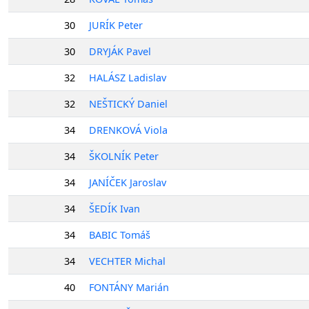
30
JURÍK Peter
30
DRYJÁK Pavel
32
HALÁSZ Ladislav
32
NEŠTICKÝ Daniel
34
DRENKOVÁ Viola
34
ŠKOLNÍK Peter
34
JANÍČEK Jaroslav
34
ŠEDÍK Ivan
34
BABIC Tomáš
34
VECHTER Michal
40
FONTÁNY Marián