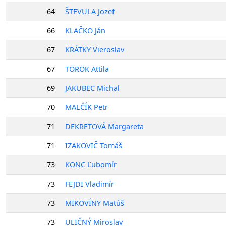
64
ŠTEVULA Jozef
66
KLAČKO Ján
67
KRÁTKY Vieroslav
67
TÖRÖK Attila
69
JAKUBEC Michal
70
MALČÍK Petr
71
DEKRETOVÁ Margareta
71
IZAKOVIČ Tomáš
73
KONC Ľubomír
73
FEJDI Vladimír
73
MIKOVÍNY Matúš
73
ULIČNÝ Miroslav