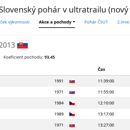
lovenský pohár v ultratrailu (nový
íček výkonnosti
Akce a pochody
Pohár ČSUT
2.linie
.2013
Koeficient pochodu:
93.45
Čas
1991
11:39:00
1971
11:55:00
1984
12:10:00
1989
13:17:00
1971
13:27:00