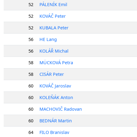
52
PÁLENÍK Emil
52
KOVÁČ Peter
52
KUBALA Peter
56
HE Lang
56
KOLÁŘ Michal
58
MÜCKOVÁ Petra
58
CISÁR Peter
60
KOVÁČ Jaroslav
60
KOLEŇÁK Anton
60
MACHOVIČ Radovan
60
BEDNÁR Martin
64
FILO Branislav