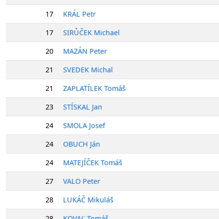
17
KRÁL Petr
17
SIRŮČEK Michael
20
MAZÁN Peter
21
SVEDEK Michal
21
ZAPLATÍLEK Tomáš
23
STÍSKAL Jan
24
SMOLA Josef
24
OBUCH Ján
24
MATEJÍČEK Tomáš
27
VALO Peter
28
LUKÁČ Mikuláš
28
KOVAĽ Tomáš