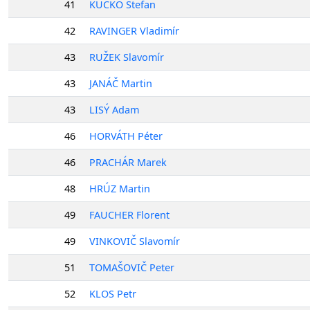
41
KUCKO Štefan
42
RAVINGER Vladimír
43
RUŽEK Slavomír
43
JANÁČ Martin
43
LISÝ Adam
46
HORVÁTH Péter
46
PRACHÁR Marek
48
HRÚZ Martin
49
FAUCHER Florent
49
VINKOVIČ Slavomír
51
TOMAŠOVIČ Peter
52
KLOS Petr