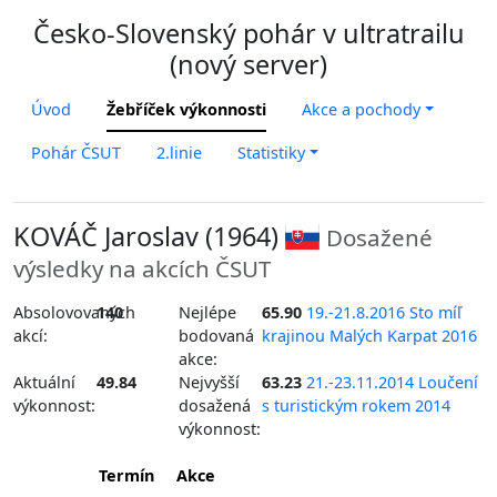
Česko-Slovenský pohár v ultratrailu
(nový server)
Úvod
Žebříček výkonnosti
Akce a pochody
Pohár ČSUT
2.linie
Statistiky
KOVÁČ Jaroslav (1964)
Dosažené
výsledky na akcích ČSUT
Absolovovaných
140
Nejlépe
65.90
19.-21.8.2016 Sto míľ
akcí:
bodovaná
krajinou Malých Karpat 2016
akce:
Aktuální
49.84
Nejvyšší
63.23
21.-23.11.2014 Loučení
výkonnost:
dosažená
s turistickým rokem 2014
výkonnost:
Termín
Akce