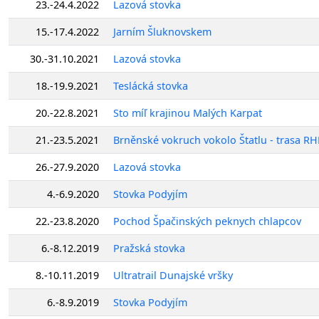
23.-24.4.2022
Lazová stovka
15.-17.4.2022
Jarním Šluknovskem
30.-31.10.2021
Lazová stovka
18.-19.9.2021
Teslácká stovka
20.-22.8.2021
Sto míľ krajinou Malých Karpat
21.-23.5.2021
Brněnské vokruch vokolo Štatlu - trasa R
26.-27.9.2020
Lazová stovka
4.-6.9.2020
Stovka Podyjím
22.-23.8.2020
Pochod Špačinských peknych chlapcov
6.-8.12.2019
Pražská stovka
8.-10.11.2019
Ultratrail Dunajské vršky
6.-8.9.2019
Stovka Podyjím