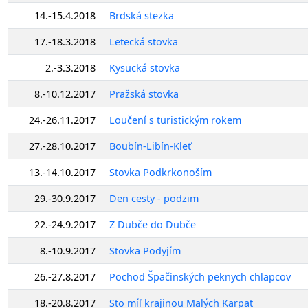
14.-15.4.2018
Brdská stezka
17.-18.3.2018
Letecká stovka
2.-3.3.2018
Kysucká stovka
8.-10.12.2017
Pražská stovka
24.-26.11.2017
Loučení s turistickým rokem
27.-28.10.2017
Boubín-Libín-Kleť
13.-14.10.2017
Stovka Podkrkonoším
29.-30.9.2017
Den cesty - podzim
22.-24.9.2017
Z Dubče do Dubče
8.-10.9.2017
Stovka Podyjím
26.-27.8.2017
Pochod Špačinských peknych chlapcov
18.-20.8.2017
Sto míľ krajinou Malých Karpat