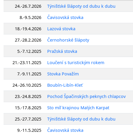
24.-26.7.2026
Týnišťské šlápoty od dubu k dubu
8.-9.5.2026
Čavisovská stovka
18.-19.4.2026
Lazová stovka
27.-28.2.2026
Černohorské šlápoty
5.-7.12.2025
Pražská stovka
21.-23.11.2025
Loučení s turistickým rokem
7.-9.11.2025
Stovka Považím
24.-26.10.2025
Boubín-Libín-Kleť
23.-24.8.2025
Pochod Špačinských peknych chlapcov
15.-17.8.2025
Sto míľ krajinou Malých Karpat
25.-27.7.2025
Týnišťské šlápoty od dubu k dubu
9.-11.5.2025
Čavisovská stovka