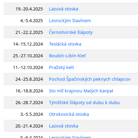
19.-20.4.2025
Lazová stovka
4.-5.4.2025
Lesnickým Slavínem
21.-22.2.2025
Černohorské šlápoty
14.-15.12.2024
Teslácká stovka
25.-27.10.2024
Boubín-Libín-Kleť
11.-12.10.2024
Pražský kelt
24.-25.8.2024
Pochod Špačinských peknych chlapcov
16.-18.8.2024
Sto míľ krajinou Malých Karpat
26.-28.7.2024
Týnišťské šlápoty od dubu k dubu
3.-5.5.2024
Otrokovická stovka
20.-21.4.2024
Lazová stovka
5.-6.4.2024
Lesnickým Slavínem