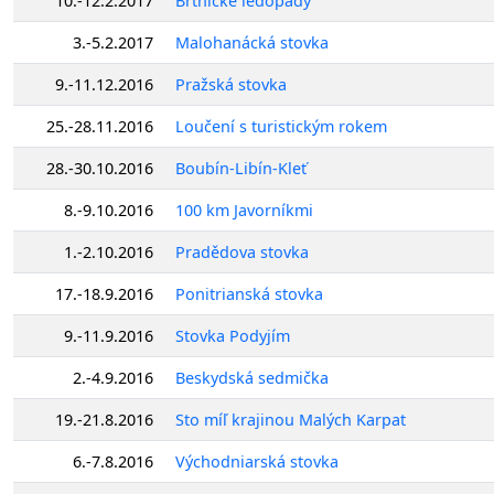
10.-12.2.2017
Brtnické ledopády
3.-5.2.2017
Malohanácká stovka
9.-11.12.2016
Pražská stovka
25.-28.11.2016
Loučení s turistickým rokem
28.-30.10.2016
Boubín-Libín-Kleť
8.-9.10.2016
100 km Javorníkmi
1.-2.10.2016
Pradědova stovka
17.-18.9.2016
Ponitrianská stovka
9.-11.9.2016
Stovka Podyjím
2.-4.9.2016
Beskydská sedmička
19.-21.8.2016
Sto míľ krajinou Malých Karpat
6.-7.8.2016
Východniarská stovka