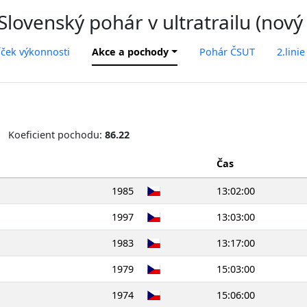
lovenský pohár v ultratrailu (nový
íček výkonnosti
Akce a pochody
Pohár ČSUT
2.linie
Koeficient pochodu:
86.22
Čas
1985
13:02:00
1997
13:03:00
1983
13:17:00
1979
15:03:00
1974
15:06:00