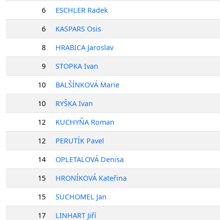
6
ESCHLER Radek
6
KASPARS Osis
8
HRABICA Jaroslav
9
STOPKA Ivan
10
BALŠÍNKOVÁ Marie
10
RYŠKA Ivan
12
KUCHYŇA Roman
12
PERUTÍK Pavel
14
OPLETALOVÁ Denisa
15
HRONÍKOVÁ Kateřina
15
SUCHOMEL Jan
17
LINHART Jiří