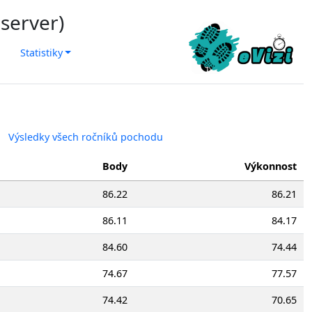
 server)
Statistiky
Výsledky všech ročníků pochodu
Body
Výkonnost
86.22
86.21
86.11
84.17
84.60
74.44
74.67
77.57
74.42
70.65