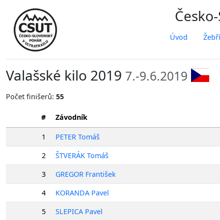
Česko-S
Úvod
Žebř
Valašské kilo 2019
7.-9.6.2019
Počet finišerů:
55
#
Závodník
1
PETER Tomáš
2
ŠTVERÁK Tomáš
3
GREGOR František
4
KORANDA Pavel
5
SLEPICA Pavel