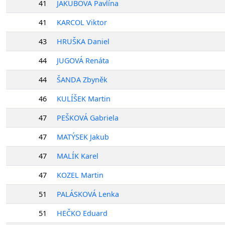
41
JAKUBOVÁ Pavlína
41
KARCOL Viktor
43
HRUŠKA Daniel
44
JUGOVÁ Renáta
44
ŠANDA Zbyněk
46
KULÍŠEK Martin
47
PEŠKOVÁ Gabriela
47
MATÝSEK Jakub
47
MALÍK Karel
47
KOZEL Martin
51
PALÁSKOVÁ Lenka
51
HEČKO Eduard