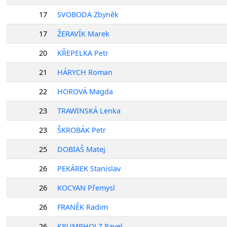
17
SVOBODA Zbyněk
17
ŽERAVÍK Marek
20
KŘEPELKA Petr
21
HÁRYCH Roman
22
HOROVÁ Magda
23
TRAWINSKÁ Lenka
23
ŠKROBÁK Petr
25
DOBIAŠ Matej
26
PEKÁREK Stanislav
26
KOCYAN Přemysl
26
FRANĚK Radim
26
KRUMPHOLZ Pavel