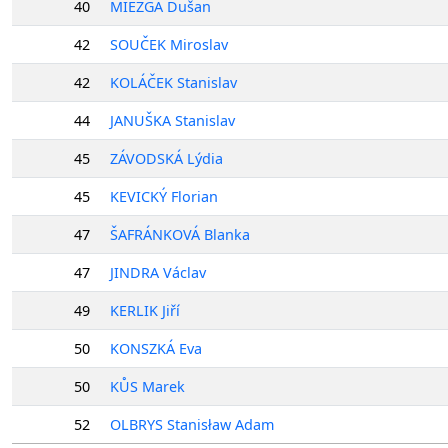
40
MIEZGA Dušan
42
SOUČEK Miroslav
42
KOLÁČEK Stanislav
44
JANUŠKA Stanislav
45
ZÁVODSKÁ Lýdia
45
KEVICKÝ Florian
47
ŠAFRÁNKOVÁ Blanka
47
JINDRA Václav
49
KERLIK Jiří
50
KONSZKÁ Eva
50
KŮS Marek
52
OLBRYS Stanisław Adam