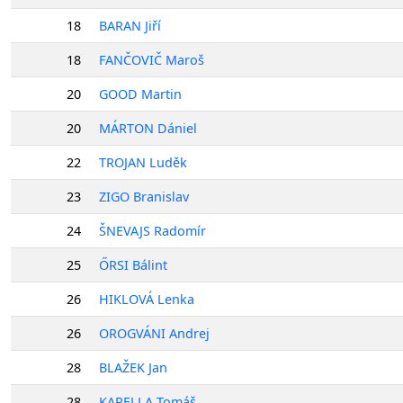
18
BARAN Jiří
18
FANČOVIČ Maroš
20
GOOD Martin
20
MÁRTON Dániel
22
TROJAN Luděk
23
ZIGO Branislav
24
ŠNEVAJS Radomír
25
ŐRSI Bálint
26
HIKLOVÁ Lenka
26
OROGVÁNI Andrej
28
BLAŽEK Jan
28
KARELLA Tomáš