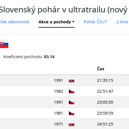
lovenský pohár v ultratrailu (nový
íček výkonnosti
Akce a pochody
Pohár ČSUT
2.linie
Koeficient pochodu:
83.14
Čas
1991
21:35:15
1982
22:51:47
1991
23:05:50
1981
23:59:59
1971
24:51:25