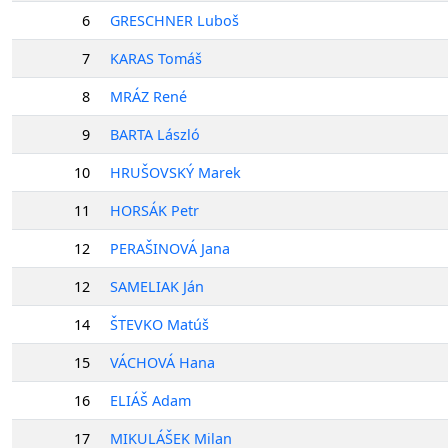
6
GRESCHNER Luboš
7
KARAS Tomáš
8
MRÁZ René
9
BARTA László
10
HRUŠOVSKÝ Marek
11
HORSÁK Petr
12
PERAŠINOVÁ Jana
12
SAMELIAK Ján
14
ŠTEVKO Matúš
15
VÁCHOVÁ Hana
16
ELIÁŠ Adam
17
MIKULÁŠEK Milan