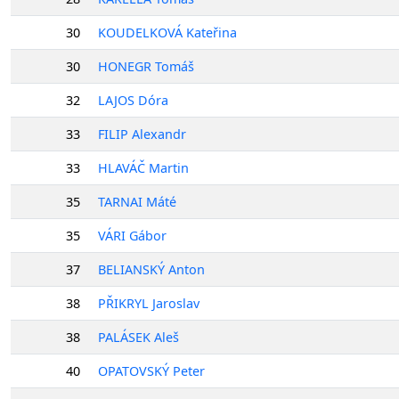
30
KOUDELKOVÁ Kateřina
30
HONEGR Tomáš
32
LAJOS Dóra
33
FILIP Alexandr
33
HLAVÁČ Martin
35
TARNAI Máté
35
VÁRI Gábor
37
BELIANSKÝ Anton
38
PŘIKRYL Jaroslav
38
PALÁSEK Aleš
40
OPATOVSKÝ Peter