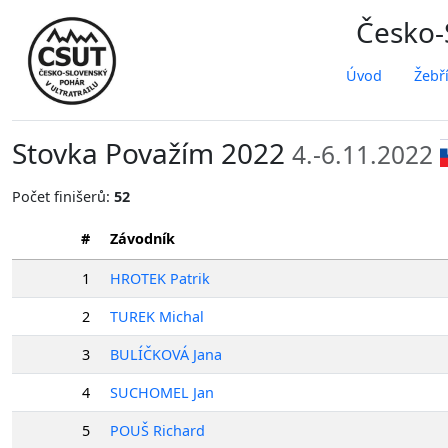
Česko-S
Úvod
Žebř
Stovka Považím 2022
4.-6.11.2022
Počet finišerů:
52
#
Závodník
1
HROTEK Patrik
2
TUREK Michal
3
BULÍČKOVÁ Jana
4
SUCHOMEL Jan
5
POUŠ Richard