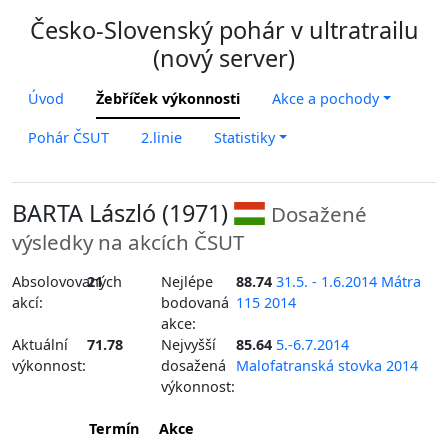
Česko-Slovenský pohár v ultratrailu
(nový server)
Úvod
Žebříček výkonnosti
Akce a pochody
Pohár ČSUT
2.linie
Statistiky
BARTA László (1971)
Dosažené
výsledky na akcích ČSUT
Absolovovaných
21
Nejlépe
88.74
31.5. - 1.6.2014 Mátra
akcí:
bodovaná
115 2014
akce:
Aktuální
71.78
Nejvyšší
85.64
5.-6.7.2014
výkonnost:
dosažená
Malofatranská stovka 2014
výkonnost:
Termín
Akce