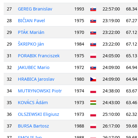
27
GEREG Branislav
1993
22:57:00
68.34
28
BIČIAN Pavel
1975
23:19:00
67.27
29
PTÁK Marián
1970
23:22:00
67.12
29
ŠKRIPKO Ján
1984
23:22:00
67.12
31
PORABIK Franciszek
1975
24:05:00
65.13
32
JAKUBEC Mario
1972
24:09:00
64.94
32
HRABICA Jaroslav
1980
24:09:00
64.94
34
MUTRYNOWSKI Piotr
1974
24:38:00
63.67
35
KOVÁCS Ádám
1973
24:43:00
63.46
36
OLSZEWSKI Eligiusz
1973
25:10:00
62.32
37
BURSA Bartosz
1988
26:17:00
59.68
37
SMOLIS Ivo
1988
26:17:00
59.68