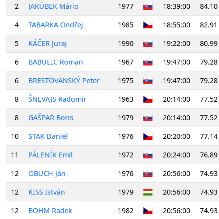
2
JAKÚBEK Mário
1977
18:39:00
84.10
4
TABARKA Ondřej
1985
18:55:00
82.91
5
KÁČER Juraj
1990
19:22:00
80.99
6
BABULIC Roman
1967
19:47:00
79.28
6
BRESTOVANSKÝ Peter
1975
19:47:00
79.28
8
ŠNEVAJS Radomír
1963
20:14:00
77.52
8
GAŠPAR Boris
1979
20:14:00
77.52
10
STAK Daniel
1976
20:20:00
77.14
11
PÁLENÍK Emil
1972
20:24:00
76.89
12
OBUCH Ján
1976
20:56:00
74.93
12
KISS István
1979
20:56:00
74.93
12
BOHM Radek
1982
20:56:00
74.93