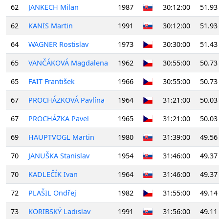
62
JANKECH Milan
1987
30:12:00
51.93
62
KANIS Martin
1991
30:12:00
51.93
64
WAGNER Rostislav
1973
30:30:00
51.43
65
VANČÁKOVÁ Magdalena
1962
30:55:00
50.73
65
FAIT František
1966
30:55:00
50.73
67
PROCHÁZKOVÁ Pavlína
1964
31:21:00
50.03
67
PROCHÁZKA Pavel
1965
31:21:00
50.03
69
HAUPTVOGL Martin
1980
31:39:00
49.56
70
JANUŠKA Stanislav
1954
31:46:00
49.37
70
KADLEČÍK Ivan
1964
31:46:00
49.37
72
PLAŠIL Ondřej
1982
31:55:00
49.14
73
KORIBSKÝ Ladislav
1991
31:56:00
49.11