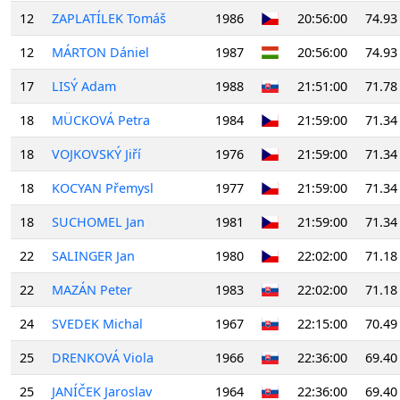
12
ZAPLATÍLEK Tomáš
1986
20:56:00
74.93
12
MÁRTON Dániel
1987
20:56:00
74.93
17
LISÝ Adam
1988
21:51:00
71.78
18
MÜCKOVÁ Petra
1984
21:59:00
71.34
18
VOJKOVSKÝ Jiří
1976
21:59:00
71.34
18
KOCYAN Přemysl
1977
21:59:00
71.34
18
SUCHOMEL Jan
1981
21:59:00
71.34
22
SALINGER Jan
1980
22:02:00
71.18
22
MAZÁN Peter
1983
22:02:00
71.18
24
SVEDEK Michal
1967
22:15:00
70.49
25
DRENKOVÁ Viola
1966
22:36:00
69.40
25
JANÍČEK Jaroslav
1964
22:36:00
69.40