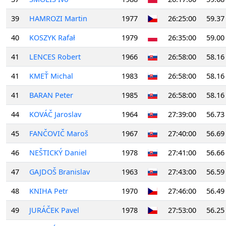
39
HAMROZI Martin
1977
26:25:00
59.37
40
KOSZYK Rafał
1979
26:35:00
59.00
41
LENCES Robert
1966
26:58:00
58.16
41
KMEŤ Michal
1983
26:58:00
58.16
41
BARAN Peter
1985
26:58:00
58.16
44
KOVÁČ Jaroslav
1964
27:39:00
56.73
45
FANČOVIČ Maroš
1967
27:40:00
56.69
46
NEŠTICKÝ Daniel
1978
27:41:00
56.66
47
GAJDOŠ Branislav
1963
27:43:00
56.59
48
KNIHA Petr
1970
27:46:00
56.49
49
JURÁČEK Pavel
1978
27:53:00
56.25