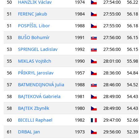
50
HANZLÍK Václav
1974
27:54:00
56.22
51
FERENC Jakub
1984
27:55:00
56.18
51
POSPÍŠIL Libor
1988
27:55:00
56.18
53
BUŠO Bohumír
1991
27:56:00
56.15
53
SPRINGEL Ladislav
1992
27:56:00
56.15
55
MIKLAS Vojtěch
1990
28:01:00
55.98
56
PŘIKRYL Jaroslav
1957
28:36:00
54.84
57
BATMENDIJNOVÁ Julia
1988
28:46:00
54.52
58
BAJTEKOVÁ Gabriela
1981
28:49:00
54.43
58
BAJTEK Zbyněk
1980
28:49:00
54.43
60
BICELLI Raphael
1982
29:47:00
52.66
61
DRBAL Jan
1973
29:56:00
52.39