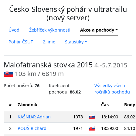
Česko-Slovenský pohár v ultratrailu
(nový server)
Úvod
Žebříček výkonnosti
Akce a pochody
Pohár ČSUT
2.linie
Statistiky
Malofatranská stovka 2015
4.-5.7.2015
103 km / 6819 m
Počet finišerů:
76
Koeficient
Výsledky všech
pochodu:
86.02
ročníků pochodu
#
Závodník
Čas
Body
1
KAŠNIAR Adrian
1978
18:14:00
86.02
2
POUŠ Richard
1971
18:39:00
84.10