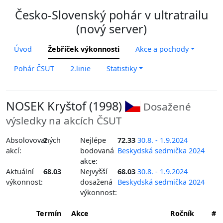
Česko-Slovenský pohár v ultratrailu
(nový server)
Úvod
Žebříček výkonnosti
Akce a pochody
Pohár ČSUT
2.linie
Statistiky
NOSEK Kryštof (1998)
Dosažené
výsledky na akcích ČSUT
Absolovovaných
2
Nejlépe
72.33
30.8. - 1.9.2024
akcí:
bodovaná
Beskydská sedmička 2024
akce:
Aktuální
68.03
Nejvyšší
68.03
30.8. - 1.9.2024
výkonnost:
dosažená
Beskydská sedmička 2024
výkonnost:
Termín
Akce
Ročník
#