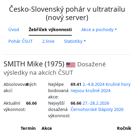
Česko-Slovenský pohár v ultratrailu
(nový server)
Úvod
Žebříček výkonnosti
Akce a pochody
Pohár ČSUT
2.linie
Statistiky
SMITH Mike (1975)
Dosažené
výsledky na akcích ČSUT
Absolovovaných
6
Nejlépe
69.41
2.-4.8.2024 Krušné hory
akcí:
bodovaná
nejsou krušné 2024
akce:
Aktuální
66.66
Nejvyšší
66.66
27.-28.2.2026
výkonnost:
dosažená
Černohorské šlápoty 2026
výkonnost:
Termín
Akce
Ročník