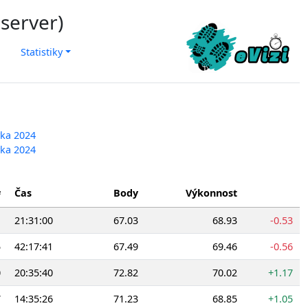
 server)
Statistiky
vka 2024
vka 2024
#
Čas
Body
Výkonnost
1
21:31:00
67.03
68.93
-0.53
5
42:17:41
67.49
69.46
-0.56
0
20:35:40
72.82
70.02
+1.17
7
14:35:26
71.23
68.85
+1.05