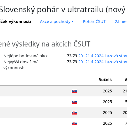
lovenský pohár v ultratrailu (nový
íček výkonnosti
Akce a pochody
Pohár ČSUT
2.linie
né výsledky na akcích ČSUT
Nejlépe bodovaná akce:
73.73
20.-21.4.2024 Lazová sto
Nejvyšší dosažená
73.73
20.-21.4.2024 Lazová sto
výkonnost:
Ročník
2025
2
2025
2025
2
2025