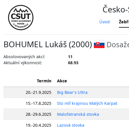
Česko-S
Úvod
Žebř
BOHUMEL Lukáš (2000)
Dosaže
Absolovovaných akcí:
11
Aktuální výkonnost:
68.93
Termín
Akce
20.-21.9.2025
Big Bear’s Ultra
15.-17.8.2025
Sto míľ krajinou Malých Karpat
28.-29.6.2025
Malofatranská stovka
19.-20.4.2025
Lazová stovka