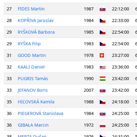
27
FIDES Martin
1987
22:12:00
28
KOPŘIVA Jaroslav
1984
22:33:00
29
RYŠKOVÁ Barbora
1985
22:54:00
29
RYŠKA Filip
1983
22:54:00
31
GOOD Martin
1978
23:27:00
32
KAALI Daniel
1983
23:36:00
33
PUGRIS Tamás
1990
23:42:00
33
JEFANOV Boris
2007
23:42:00
35
HIĽOVSKÁ Kamila
1988
24:18:00
36
PIEGEROVÁ Stanislava
1984
24:25:00
36
GIBAŁA Marcin
1972
24:25:00
38
MERTA Dušan
1976
24:31:00