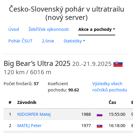
Česko-Slovenský pohár v ultratrailu
(nový server)
Úvod
Žebříček výkonnosti
Akce a pochody
Pohár ČSUT
2.linie
Statistiky
Big Bear’s Ultra 2025
20.-21.9.2025
120 km / 6016 m
Počet finišerů:
57
Koeficient
Výsledky všech
pochodu:
90.62
ročníků pochodu
#
Závodník
Čas
1
NIDORFER Matej
1988
15:55:00
2
MATEJ Peter
1977
16:18:00