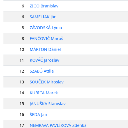
6
ZIGO Branislav
6
SAMELIAK Ján
8
ZÁVODSKÁ Lýdia
8
FANČOVIČ Maroš
10
MÁRTON Dániel
11
KOVÁČ Jaroslav
12
SZABÓ Attila
13
SOUČEK Miroslav
14
KUBICA Marek
15
JANUŠKA Stanislav
16
ŠEDA Jan
17
NEMRAVA PAVLÍKOVÁ Zdenka