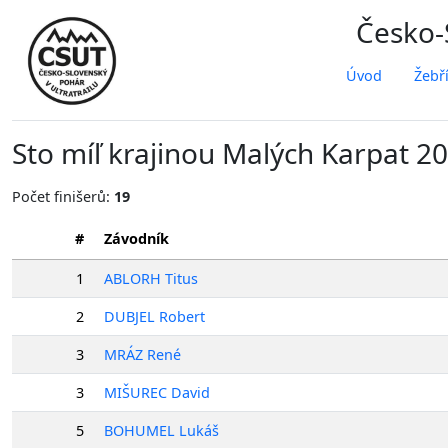
Česko-S
Úvod
Žebř
Sto míľ krajinou Malých Karpat 2
Počet finišerů:
19
#
Závodník
1
ABLORH Titus
2
DUBJEL Robert
3
MRÁZ René
3
MIŠUREC David
5
BOHUMEL Lukáš