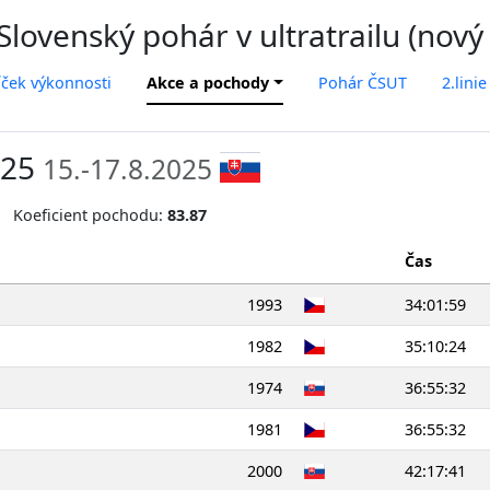
lovenský pohár v ultratrailu (nový
íček výkonnosti
Akce a pochody
Pohár ČSUT
2.linie
025
15.-17.8.2025
Koeficient pochodu:
83.87
Čas
1993
34:01:59
1982
35:10:24
1974
36:55:32
1981
36:55:32
2000
42:17:41