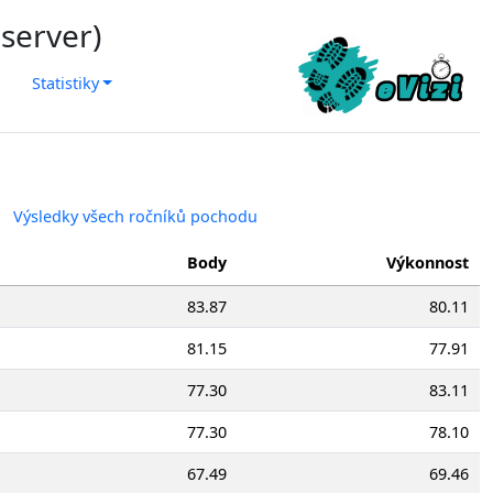
 server)
Statistiky
Výsledky všech ročníků pochodu
Body
Výkonnost
83.87
80.11
81.15
77.91
77.30
83.11
77.30
78.10
67.49
69.46