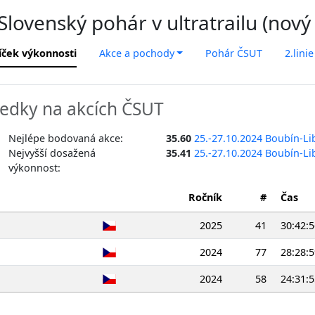
lovenský pohár v ultratrailu (nový
íček výkonnosti
Akce a pochody
Pohár ČSUT
2.linie
edky na akcích ČSUT
Nejlépe bodovaná akce:
35.60
25.-27.10.2024 Boubín-Li
Nejvyšší dosažená
35.41
25.-27.10.2024 Boubín-Li
výkonnost:
Ročník
#
Čas
2025
41
30:42:5
2024
77
28:28:5
2024
58
24:31:5