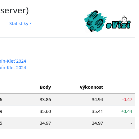
 server)
Statistiky
bín-Kleť 2024
bín-Kleť 2024
Body
Výkonnost
6
33.86
34.94
-0.47
9
35.60
35.41
+0.44
5
34.97
34.97
-