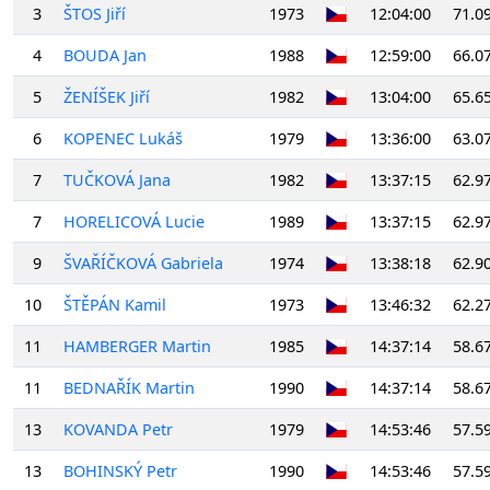
3
ŠTOS Jiří
1973
12:04:00
71.0
4
BOUDA Jan
1988
12:59:00
66.0
5
ŽENÍŠEK Jiří
1982
13:04:00
65.6
6
KOPENEC Lukáš
1979
13:36:00
63.0
7
TUČKOVÁ Jana
1982
13:37:15
62.9
7
HORELICOVÁ Lucie
1989
13:37:15
62.9
9
ŠVAŘÍČKOVÁ Gabriela
1974
13:38:18
62.9
10
ŠTĚPÁN Kamil
1973
13:46:32
62.2
11
HAMBERGER Martin
1985
14:37:14
58.6
11
BEDNAŘÍK Martin
1990
14:37:14
58.6
13
KOVANDA Petr
1979
14:53:46
57.5
13
BOHINSKÝ Petr
1990
14:53:46
57.5