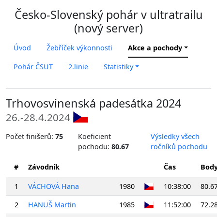
Česko-Slovenský pohár v ultratrailu
(nový server)
Úvod
Žebříček výkonnosti
Akce a pochody
Pohár ČSUT
2.linie
Statistiky
Trhovosvinenská padesátka 2024
26.-28.4.2024
Počet finišerů:
75
Koeficient
Výsledky všech
pochodu:
80.67
ročníků pochodu
#
Závodník
Čas
Bod
1
VÁCHOVÁ Hana
1980
10:38:00
80.6
2
HANUŠ Martin
1985
11:52:00
72.2