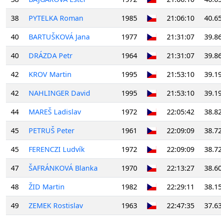
38
PYTELKA Roman
1985
21:06:10
40.6
40
BARTUŠKOVÁ Jana
1977
21:31:07
39.8
40
DRÁZDA Petr
1964
21:31:07
39.8
42
KROV Martin
1995
21:53:10
39.1
42
NAHLINGER David
1995
21:53:10
39.1
44
MAREŠ Ladislav
1972
22:05:42
38.8
45
PETRUŠ Peter
1961
22:09:09
38.7
45
FERENCZI Ludvík
1972
22:09:09
38.7
47
ŠAFRÁNKOVÁ Blanka
1970
22:13:27
38.6
48
ŽID Martin
1982
22:29:11
38.1
49
ZEMEK Rostislav
1963
22:47:35
37.6