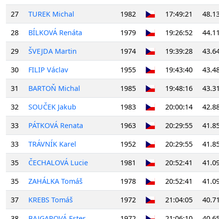
27
TUREK Michal
1982
17:49:21
48.1
28
BÍLKOVÁ Renáta
1979
19:26:52
44.1
29
ŠVEJDA Martin
1974
19:39:28
43.6
30
FILIP Václav
1955
19:43:40
43.4
31
BARTOŇ Michal
1985
19:48:16
43.3
32
SOUČEK Jakub
1983
20:00:14
42.8
33
PÁTKOVÁ Renata
1963
20:29:55
41.8
33
TRÁVNÍK Karel
1952
20:29:55
41.8
35
ČECHALOVÁ Lucie
1981
20:52:41
41.0
35
ZAHÁLKA Tomáš
1978
20:52:41
41.0
37
KREBS Tomáš
1972
21:04:05
40.7
38
BAJGAROVÁ Ester
1972
21:06:10
40.6