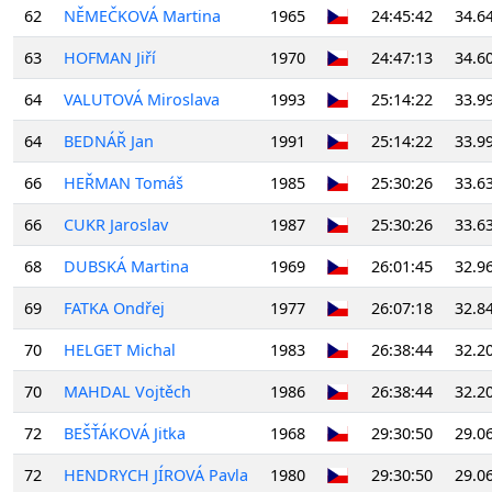
62
NĚMEČKOVÁ Martina
1965
24:45:42
34.6
63
HOFMAN Jiří
1970
24:47:13
34.6
64
VALUTOVÁ Miroslava
1993
25:14:22
33.9
64
BEDNÁŘ Jan
1991
25:14:22
33.9
66
HEŘMAN Tomáš
1985
25:30:26
33.6
66
CUKR Jaroslav
1987
25:30:26
33.6
68
DUBSKÁ Martina
1969
26:01:45
32.9
69
FATKA Ondřej
1977
26:07:18
32.8
70
HELGET Michal
1983
26:38:44
32.2
70
MAHDAL Vojtěch
1986
26:38:44
32.2
72
BEŠŤÁKOVÁ Jitka
1968
29:30:50
29.0
72
HENDRYCH JÍROVÁ Pavla
1980
29:30:50
29.0