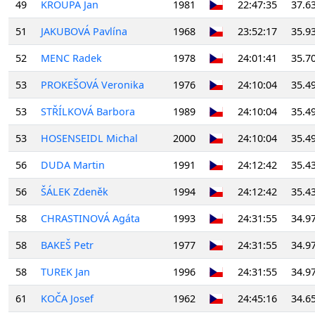
49
KROUPA Jan
1981
22:47:35
37.6
51
JAKUBOVÁ Pavlína
1968
23:52:17
35.9
52
MENC Radek
1978
24:01:41
35.7
53
PROKEŠOVÁ Veronika
1976
24:10:04
35.4
53
STŘÍLKOVÁ Barbora
1989
24:10:04
35.4
53
HOSENSEIDL Michal
2000
24:10:04
35.4
56
DUDA Martin
1991
24:12:42
35.4
56
ŠÁLEK Zdeněk
1994
24:12:42
35.4
58
CHRASTINOVÁ Agáta
1993
24:31:55
34.9
58
BAKEŠ Petr
1977
24:31:55
34.9
58
TUREK Jan
1996
24:31:55
34.9
61
KOČA Josef
1962
24:45:16
34.6