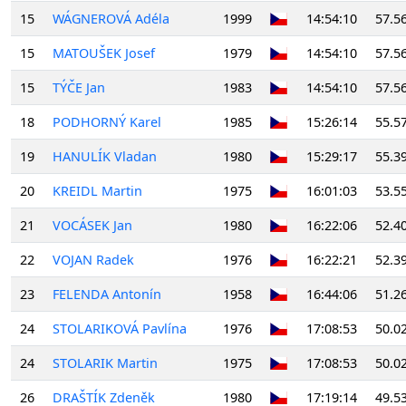
15
WÁGNEROVÁ Adéla
1999
14:54:10
57.5
15
MATOUŠEK Josef
1979
14:54:10
57.5
15
TÝČE Jan
1983
14:54:10
57.5
18
PODHORNÝ Karel
1985
15:26:14
55.5
19
HANULÍK Vladan
1980
15:29:17
55.3
20
KREIDL Martin
1975
16:01:03
53.5
21
VOCÁSEK Jan
1980
16:22:06
52.4
22
VOJAN Radek
1976
16:22:21
52.3
23
FELENDA Antonín
1958
16:44:06
51.2
24
STOLARIKOVÁ Pavlína
1976
17:08:53
50.0
24
STOLARIK Martin
1975
17:08:53
50.0
26
DRAŠTÍK Zdeněk
1980
17:19:14
49.5