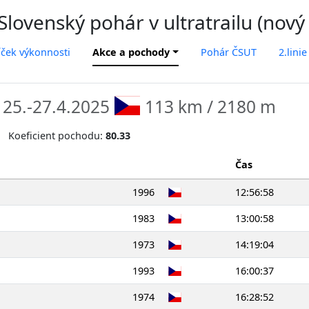
lovenský pohár v ultratrailu (nový
íček výkonnosti
Akce a pochody
Pohár ČSUT
2.linie
5
25.-27.4.2025
113 km / 2180 m
Koeficient pochodu:
80.33
Čas
1996
12:56:58
1983
13:00:58
1973
14:19:04
1993
16:00:37
1974
16:28:52