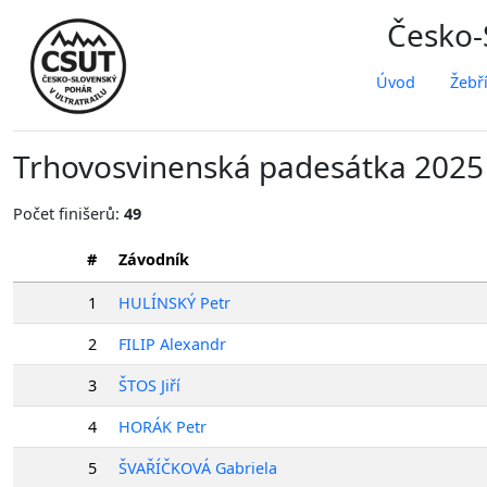
Česko-S
Úvod
Žebř
Trhovosvinenská padesátka 202
Počet finišerů:
49
#
Závodník
1
HULÍNSKÝ Petr
2
FILIP Alexandr
3
ŠTOS Jiří
4
HORÁK Petr
5
ŠVAŘÍČKOVÁ Gabriela