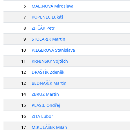
5
MALINOVÁ Miroslava
7
KOPENEC Lukáš
8
ZIFČÁK Petr
9
STOLARIK Martin
10
PIEGEROVÁ Stanislava
11
KRNINSKÝ Vojtěch
12
DRAŠTÍK Zdeněk
12
BEDNAŘÍK Martin
14
ZBRUŽ Martin
15
PLAŠIL Ondřej
16
ZÍTA Lubor
17
MIKULÁŠEK Milan