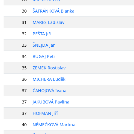
30
ŠAFRÁNKOVÁ Blanka
31
MAREŠ Ladislav
32
PEŠTA Jiří
33
ŠNEJDA Jan
34
BUGAJ Petr
35
ZEMEK Rostislav
36
MICHERA Luděk
37
ČAHOJOVÁ Ivana
37
JAKUBOVÁ Pavlína
37
HOFMAN Jiří
40
NĚMEČKOVÁ Martina