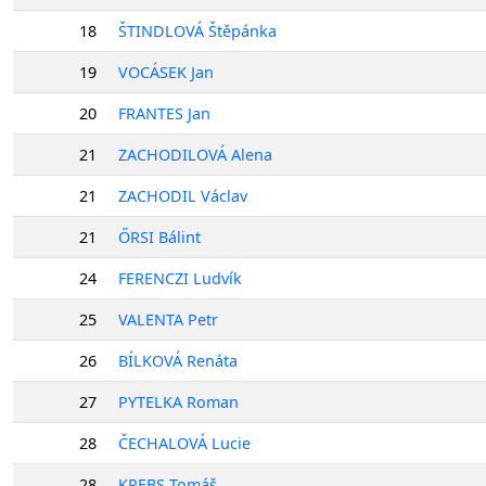
18
ŠTINDLOVÁ Štěpánka
19
VOCÁSEK Jan
20
FRANTES Jan
21
ZACHODILOVÁ Alena
21
ZACHODIL Václav
21
ŐRSI Bálint
24
FERENCZI Ludvík
25
VALENTA Petr
26
BÍLKOVÁ Renáta
27
PYTELKA Roman
28
ČECHALOVÁ Lucie
28
KREBS Tomáš