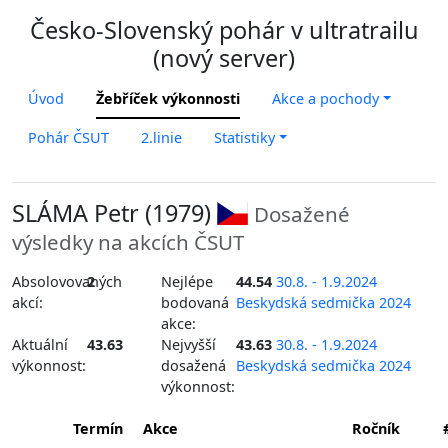
Česko-Slovenský pohár v ultratrailu
(nový server)
Úvod
Žebříček výkonnosti
Akce a pochody
Pohár ČSUT
2.linie
Statistiky
SLÁMA Petr (1979)
Dosažené
výsledky na akcích ČSUT
Absolovovaných
2
Nejlépe
44.54
30.8. - 1.9.2024
akcí:
bodovaná
Beskydská sedmička 2024
akce:
Aktuální
43.63
Nejvyšší
43.63
30.8. - 1.9.2024
výkonnost:
dosažená
Beskydská sedmička 2024
výkonnost:
Termín
Akce
Ročník